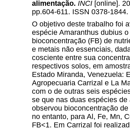
alimentação
.
INCI
[online]. 20
pp.604-611. ISSN 0378-1844.
O objetivo deste trabalho foi a
espécie Amaranthus dubius o 
bioconcentração (FB) de nutri
e metais não essenciais, dad
cosciente entre sua concentr
respectivos solos, em amostra
Estado Miranda, Venezuela: El
Agropecuaria Carrizal e La M
com o de outras seis espécies
se que nas duas espécies de 
observou bioconcentração de 
no entanto, para Al, Fe, Mn, 
FB<1. Em Carrizal foi reali