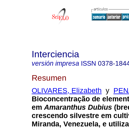
Interciencia
versión impresa
ISSN
0378-184
Resumen
OLIVARES, Elizabeth
y
PENA
Bioconcentração de element
em
Amaranthus Dubius
(bre
crescendo silvestre em cult
Miranda, Venezuela, e utiliz