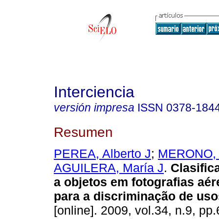
Interciencia
versión impresa
ISSN
0378-184
Resumen
PEREA, Alberto J
;
MERONO, 
AGUILERA, María J
.
Clasific
a objetos em fotografias aér
para a discriminação de uso
[online]. 2009, vol.34, n.9, p