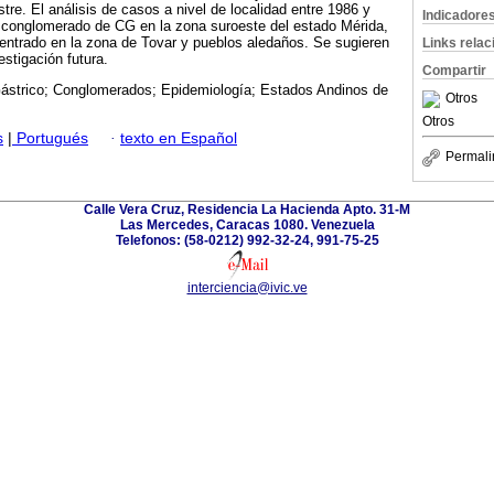
stre. El análisis de casos a nivel de localidad entre 1986 y
Indicadore
n conglomerado de CG en la zona suroeste del estado Mérida,
centrado en la zona de Tovar y pueblos aledaños. Se sugieren
Links rela
stigación futura.
Compartir
ástrico; Conglomerados; Epidemiología; Estados Andinos de
Otros
Otros
s
|
Portugués
·
texto en Español
Permali
Calle Vera Cruz, Residencia La Hacienda Apto. 31-M
Las Mercedes, Caracas 1080. Venezuela
Telefonos: (58-0212) 992-32-24, 991-75-25
interciencia@ivic.ve