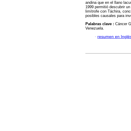
andina que en el llano lacu
1999 permitió descubrir u
limítrofe con Táchira, con
posibles causales para inve
Palabras clave :
Cáncer G
Venezuela.
·
resumen en Inglé