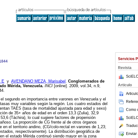
Servicios 
1844
Revista
SciELO
 E
y
AVENDANO MEZA, Marisabel
.
Conglomerados de
Articulo
tado Mérida, Venezuela
.
INCI
[online]. 2009, vol.34, n.9,
44.
Articu
 el segundo en importancia entre varones en Venezuela y el
Referen
tasas muy variables según la región. Los cuatro estados del
entan TAES (tasa de mortalidad ajustada para edad y sexo)
Como ci
ación de 35+ años de edad en el orden 13,3 (Zulia), 32,9
 53,6 (Táchira), lo cual sugiere factores de propensión
SciELO
añoso. La proporción de CG frente al de otros órganos
Traduc
 en el territorio andino, (CG/colo-rectal en varones de 1,23;
estados, respectivamente). La distribución geográfica de
Enviar 
o en el estado Mérida continuó siendo mayor en la zona