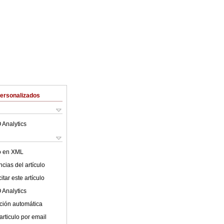
Personalizados
 Analytics
lo en XML
cias del artículo
tar este artículo
 Analytics
ción automática
articulo por email