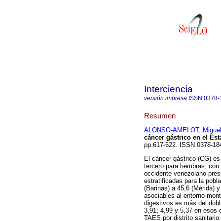
Interciencia
versión impresa
ISSN
0378-
Resumen
ALONSO-AMELOT, Miguel
cáncer gástrico en el Es
pp.617-622. ISSN 0378-18
El cáncer gástrico (CG) es
tercero para hembras, con 
occidente venezolano pres
estratificadas para la pobl
(Barinas) a 45,6 (Mérida) y
asociables al entorno mont
digestivos es más del doble
3,91; 4,99 y 5,37 en esos 
TAES por distrito sanitari