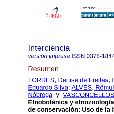
Interciencia
versión impresa
ISSN
0378-184
Resumen
TORRES, Denise de Freitas
;
Eduardo Silva
;
ALVES, Rômul
Nóbrega
y
VASCONCELLOS, 
Etnobotánica y etnozoologí
de conservación
:
Uso de la 