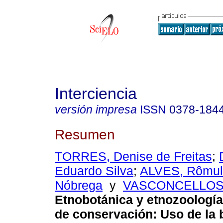
Interciencia
versión impresa
ISSN
0378-184
Resumen
TORRES, Denise de Freitas
;
Eduardo Silva
;
ALVES, Rômul
Nóbrega
y
VASCONCELLOS, 
Etnobotánica y etnozoologí
de conservación
:
Uso de la 