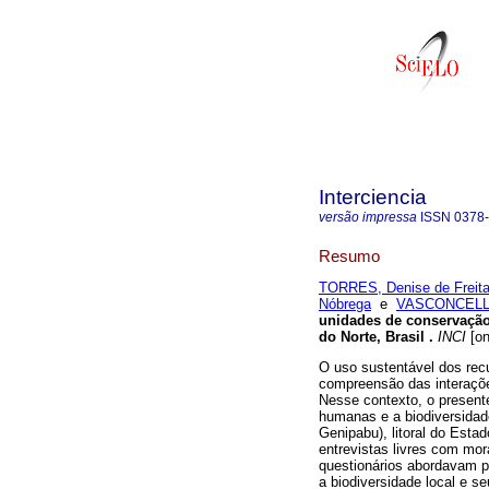
Interciencia
versão impressa
ISSN
0378
Resumo
TORRES, Denise de Freit
Nóbrega
e
VASCONCELLO
unidades de conservaçã
do Norte, Brasil
.
INCI
[on
O uso sustentável dos rec
compreensão das interaçõ
Nesse contexto, o present
humanas e a biodiversidad
Genipabu), litoral do Esta
entrevistas livres com mo
questionários abordavam p
a biodiversidade local e s