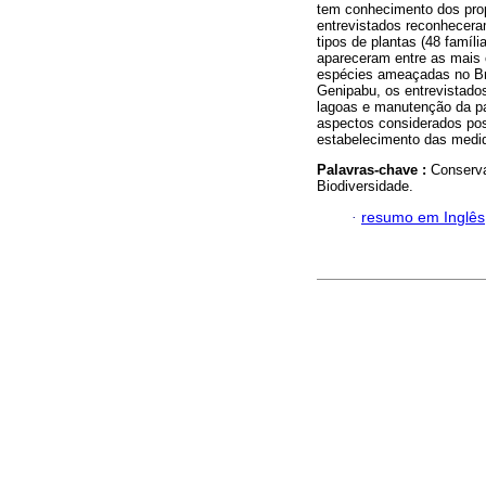
tem conhecimento dos pro
entrevistados reconhecera
tipos de plantas (48 famíli
apareceram entre as mais 
espécies ameaçadas no Bra
Genipabu, os entrevistado
lagoas e manutenção da pa
aspectos considerados po
estabelecimento das medid
Palavras-chave :
Conserva
Biodiversidade.
·
resumo em Inglês