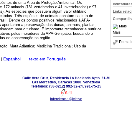
pósitos de uma Área de Proteção Ambiental. Os
Indicadore
m 172 animais (131 vertebrados e 41 invertebrados) e 97
as). As espécies que possuem algum valor utilitário
Links rela
citadas. Três espécies de animais constam na lista de
Compartilh
sil. Dentre os pontos positivos relacionados à APA-
s apontaram a preservação das dunas, animais, plantas,
Mais
isagem para o turismo. É importante reconhecer e nutrir os
Mais
sitivos pelos moradores da APA-Genipabu, buscando o
as de conservação na região.
Permali
ção; Mata Atlântica; Medicina Tradicional; Uso da
|
Espanhol
·
texto em Português
Calle Vera Cruz, Residencia La Hacienda Apto. 31-M
Las Mercedes, Caracas 1080. Venezuela
Telefonos: (58-0212) 992-32-24, 991-75-25
interciencia@ivic.ve