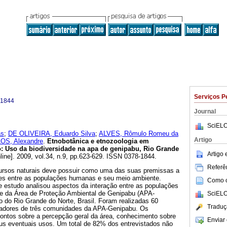
Serviços P
-1844
Journal
SciELO
as
;
DE OLIVEIRA, Eduardo Silva
;
ALVES, Rômulo Romeu da
Artigo
S, Alexandre
.
Etnobotânica e etnozoologia em
o
:
Uso da biodiversidade na apa de genipabu, Rio Grande
Artigo
line]. 2009, vol.34, n.9, pp.623-629. ISSN 0378-1844.
Referên
ursos naturais deve possuir como uma das suas premissas a
es entre as populações humanas e seu meio ambiente.
Como ci
e estudo analisou aspectos da interação entre as populações
e da Área de Proteção Ambiental de Genipabu (APA-
SciELO
do do Rio Grande do Norte, Brasil. Foram realizadas 60
Traduç
radores de três comunidades da APA-Genipabu. Os
ontos sobre a percepção geral da área, conhecimento sobre
Enviar 
eus eventuais usos. Um total de 82% dos entrevistados não