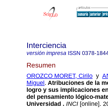
Interciencia
versión impresa
ISSN
0378-184
Resumen
OROZCO MORET, Cirilo
y
A
Miguel
.
Atribuciones de la m
logro y sus implicaciones e
del pensamiento lógico-mate
Universidad
.
INCI
[online]. 2