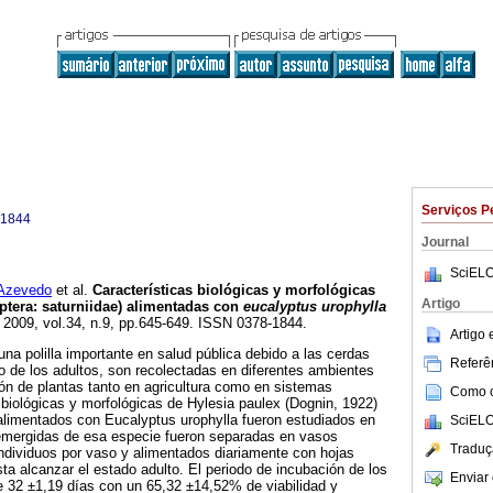
Serviços P
-1844
Journal
SciELO
 Azevedo
et al.
Características biológicas y morfológicas
Artigo
optera: saturniidae) alimentadas con
eucalyptus urophylla
. 2009, vol.34, n.9, pp.645-649. ISSN 0378-1844.
Artigo
una polilla importante en salud pública debido a las cerdas
Referên
/o de los adultos, son recolectadas en diferentes ambientes
ión de plantas tanto en agricultura como en sistemas
Como ci
s biológicas y morfológicas de Hylesia paulex (Dognin, 1922)
 alimentados con Eucalyptus urophylla fueron estudiados en
SciELO
n emergidas de esa especie fueron separadas en vasos
Traduç
individuos por vaso y alimentados diariamente con hojas
ta alcanzar el estado adulto. El periodo de incubación de los
Enviar 
e 32 ±1,19 días con un 65,32 ±14,52% de viabilidad y