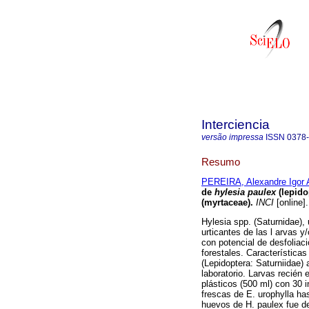
Interciencia
versão impressa
ISSN
0378
Resumo
PEREIRA, Alexandre Igor
de
hylesia paulex
(lepid
(myrtaceae)
.
INCI
[online]
Hylesia spp. (Saturnidae), 
urticantes de las l arvas y
con potencial de desfoliac
forestales. Característica
(Lepidoptera: Saturniidae)
laboratorio. Larvas recié
plásticos (500 ml) con 30 
frescas de E. urophylla has
huevos de H. paulex fue d