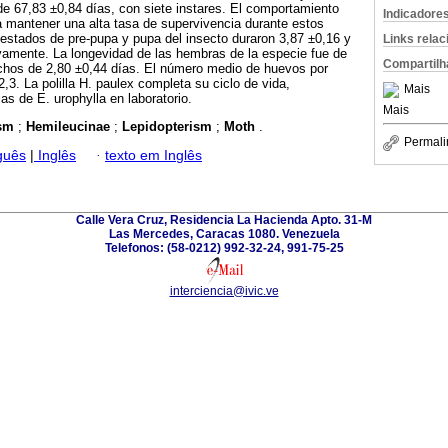
 de 67,83 ±0,84 días, con siete instares. El comportamiento
Indicadore
a mantener una alta tasa de supervivencia durante estos
estados de pre-pupa y pupa del insecto duraron 3,87 ±0,16 y
Links rela
vamente. La longevidad de las hembras de la especie fue de
Compartilh
chos de 2,80 ±0,44 días. El número medio de huevos por
3. La polilla H. paulex completa su ciclo de vida,
Mais
as de E. urophylla en laboratorio.
Mais
ism
;
Hemileucinae
;
Lepidopterism
;
Moth
.
Permali
guês
|
Inglês
·
texto em Inglês
Calle Vera Cruz, Residencia La Hacienda Apto. 31-M
Las Mercedes, Caracas 1080. Venezuela
Telefonos: (58-0212) 992-32-24, 991-75-25
interciencia@ivic.ve