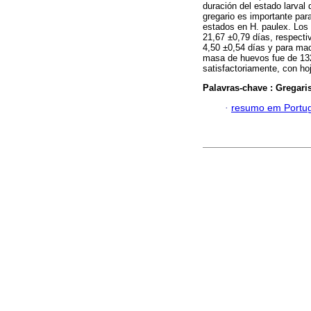
duración del estado larval
gregario es importante par
estados en H. paulex. Los 
21,67 ±0,79 días, respecti
4,50 ±0,54 días y para ma
masa de huevos fue de 132,
satisfactoriamente, con hoj
Palavras-chave :
Gregar
·
resumo em Portu