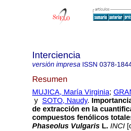
Interciencia
versión impresa
ISSN
0378-184
Resumen
MUJICA, María Virginia
;
GRAN
y
SOTO, Naudy
.
Importanci
de extracción en la cuantifi
compuestos fenólicos totale
Phaseolus Vulgaris
L
.
INCI
[