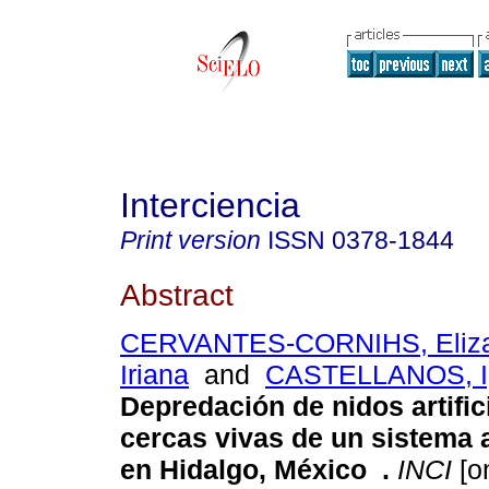
Interciencia
Print version
ISSN
0378-1844
Abstract
CERVANTES-CORNIHS, Eliza
Iriana
and
CASTELLANOS, I
Depredación de nidos artific
cercas vivas de un sistema
en Hidalgo, México
.
INCI
[on