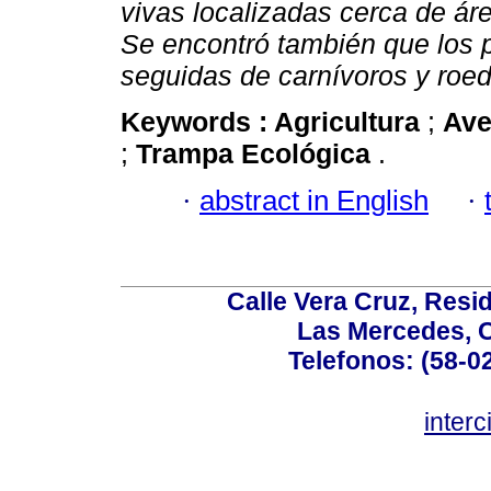
vivas localizadas cerca de ár
Se encontró también que los 
seguidas de carnívoros y roed
Keywords :
Agricultura
;
Av
;
Trampa Ecológica
.
·
abstract in English
·
Calle Vera Cruz, Resi
Las Mercedes, 
Telefonos: (58-0
inter