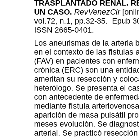
TRASPLANTADO RENAL. R
UN CASO.
RevVenezCir
[onli
vol.72, n.1, pp.32-35. Epub 
ISSN 2665-0401.
Los aneurismas de la arteria 
en el contexto de las fistulas
(FAV) en pacientes con enfer
crónica (ERC) son una entidad
ameritan su resección y coloc
heterólogo. Se presenta el c
con antecedente de enfermeda
mediante fístula arteriovenosa
aparición de masa pulsátil pr
meses evolución. Se diagnost
arterial. Se practicó resecci