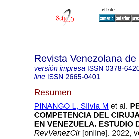
Revista Venezolana de 
versión impresa
ISSN
0378-642
line
ISSN
2665-0401
Resumen
PINANGO L, Silvia M
et al.
PE
COMPETENCIA DEL CIRUJ
EN VENEZUELA. ESTUDIO D
RevVenezCir
[online]. 2022, v