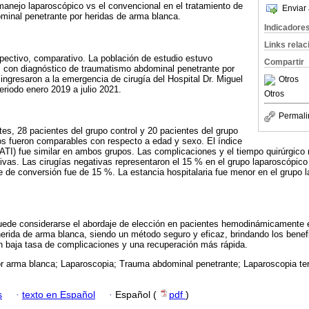
 manejo laparoscópico vs el convencional en el tratamiento de
Enviar 
minal penetrante por heridas de arma blanca.
Indicadore
Links rela
pectivo, comparativo. La población de estudio estuvo
Compartir
s con diagnóstico de traumatismo abdominal penetrante por
ingresaron a la emergencia de cirugía del Hospital Dr. Miguel
Otros
eriodo enero 2019 a julio 2021.
Otros
Permali
tes, 28 pacientes del grupo control y 20 pacientes del grupo
s fueron comparables con respecto a edad y sexo. El índice
ATI) fue similar en ambos grupos. Las complicaciones y el tiempo quirúrgico n
tivas. Las cirugías negativas representaron el 15 % en el grupo laparoscópico
e de conversión fue de 15 %. La estancia hospitalaria fue menor en el grupo 
puede considerarse el abordaje de elección en pacientes hemodinámicamente 
erida de arma blanca, siendo un método seguro y eficaz, brindando los benefi
 baja tasa de complicaciones y una recuperación más rápida.
or arma blanca; Laparoscopia; Trauma abdominal penetrante; Laparoscopia te
s
·
texto en Español
·
Español (
pdf
)