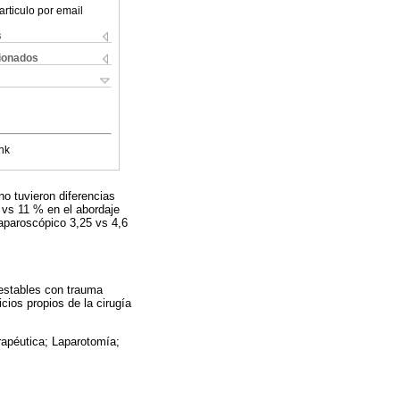
articulo por email
s
cionados
nk
o tuvieron diferencias
 vs 11 % en el abordaje
laparoscópico 3,25 vs 4,6
estables con trauma
cios propios de la cirugía
rapéutica; Laparotomía;