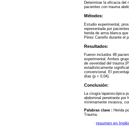
Determinar la eficacia del
pacientes con trauma abdo
Métodos:
Estudio experimental, pros
representada por paciente
herida de arma blanca que 
Pérez Carreño durante el p
Resultados:
Fueron incluidos 48 pacien
experimental. Ambos grupo
de severidad del trauma (P
estadísticamente significa
convencional. El porcentaj
días (p = 0,04).
Conclusión:
La cirugía laparoscópica 
abdominal penetrante por h
mínimamente invasiva, con
Palabras clave :
Herida p
Trauma.
·
resumen en Inglé