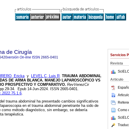
na de Cirugía
Servicios 
6420
versión On-line
ISSN
2665-0401
Revista
SciELO
RERO, Ericka
y
LEVEL C, Luis R
.
TRAUMA ABDOMINAL
Articulo
DAS DE ARMA BLANCA. MANEJO LAPAROSCÓPICO VS
IO PROSPECTIVO Y COMPARATIVO.
RevVenezCir
Españo
.1, pp.29-34. Epub 14-Jun-2024. ISSN 2665-0401.
c.2022.75.1.6
.
Articu
del trauma abdominal ha presentado cambios significativos
Referen
 laparoscopia en el trauma abdominal penetrante ha sido de
te como método diagnóstico, sin embargo, se debería
Como ci
a terapéutica.
SciELO
Traduc