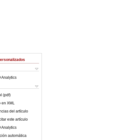
Personalizados
 Analytics
l (pdf)
lo en XML
cias del artículo
tar este artículo
 Analytics
ción automática