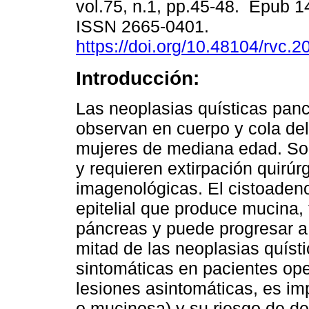
vol.75, n.1, pp.45-48. Epub 1
ISSN 2665-0401.
https://doi.org/10.48104/rvc.2
Introducción:
Las neoplasias quísticas panc
observan en cuerpo y cola de
mujeres de mediana edad. So
y requieren extirpación quirúr
imagenológicas. El cistoade
epitelial que produce mucina,
páncreas y puede progresar a
mitad de las neoplasias quíst
sintomáticas en pacientes op
lesiones asintomáticas, es imp
o mucinosa) y su riesgo de d