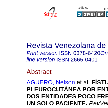
Revista Venezolana de 
Print version
ISSN
0378-6420
On
line version
ISSN
2665-0401
Abstract
AGUERO, Nelson
et al.
FÍST
PLEUROCUTÁNEA POR EN
DOS ENTIDADES POCO FR
UN SOLO PACIENTE.
RevVen