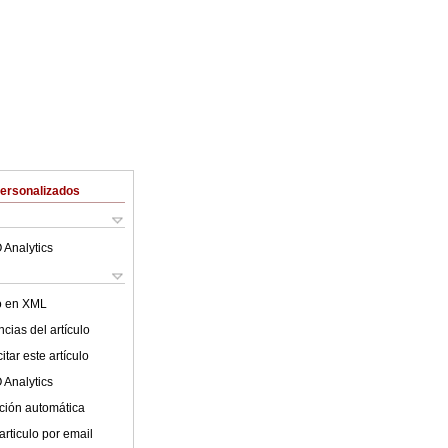
Personalizados
 Analytics
lo en XML
cias del artículo
tar este artículo
 Analytics
ción automática
articulo por email