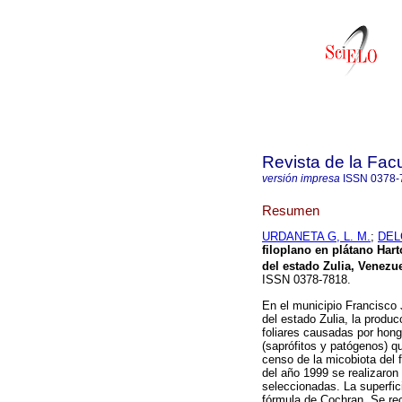
Revista de la Fac
versión impresa
ISSN
0378-
Resumen
URDANETA G, L. M.
;
DEL
filoplano en plátano Hart
del estado Zulia, Venezu
ISSN 0378-7818.
En el municipio Francisco 
del estado Zulia, la produ
foliares causadas por hong
(saprófitos y patógenos) q
censo de la micobiota del f
del año 1999 se realizaron
seleccionadas. La superfic
fórmula de Cochran. Se rec