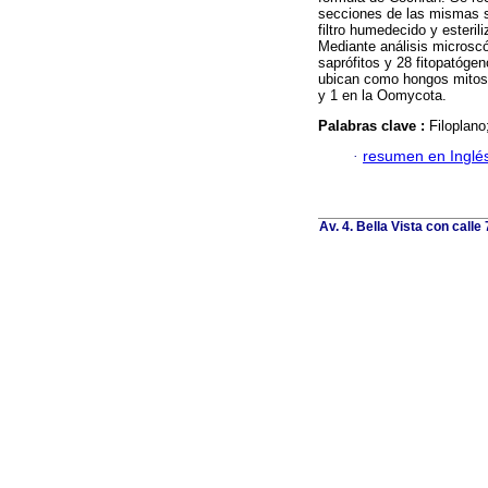
secciones de las mismas s
filtro humedecido y esteri
Mediante análisis microscó
saprófitos y 28 fitopatóge
ubican como hongos mitosp
y 1 en la Oomycota.
Palabras clave :
Filoplano
·
resumen en Inglé
Av. 4. Bella Vista con calle