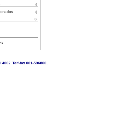
s
cionados
nk
al 4002. Telf-fax 061-596860,