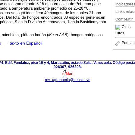
e colocaron durante 5-15 días en cajas de Petri con papel
Indicadore
lizado a temperatura ambiente promedio de 25-28 ºC.
Links rela
picos se logró identificar 49 hongos, de los cuales 21 son
nos. Del total de hongos encontrados 38 especies pertenecen
Compartir
óricos, 9 en la División Ascomycota, 1 en la Basidiomycota
Otros
Otros
; micobiota; plátano hartón (
Musa AAB
); hongos patógenos.
Permali
s
·
texto en Español
 74. Edif. Fundaluz, piso 10 y 4, Maracaibo, estado Zulia. Venezuela. Código post
926307, 926308.
rev_agronomia@luz.edu.ve