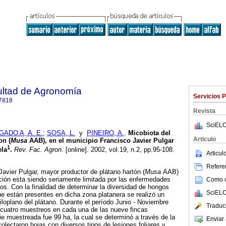
ultad de Agronomía
Servicios 
7818
Revista
SciELO
GADO A, A. E.
;
SOSA, L.
y
PINEIRO, A.
.
Micobiota del
Articulo
on (
Musa
AAB), en el municipio Francisco Javier Pulgar
1
ela
.
Rev. Fac. Agron.
[online]. 2002, vol.19, n.2, pp.95-108.
Articu
Referen
Javier Pulgar, mayor productor de plátano hartón (
Musa
AAB)
cción esta siendo seriamente limitada por las enfermedades
Como ci
os. Con la finalidad de determinar la diversidad de hongos
SciELO
ue están presentes en dicha zona platanera se realizó un
iloplano del plátano. Durante el período Junio - Noviembre
Traduc
 cuatro muestreos en cada una de las nueve fincas
ie muestreada fue 99 ha, la cual se determinó a través de la
Enviar 
olectaron hojas con diversos tipos de lesiones foliares y