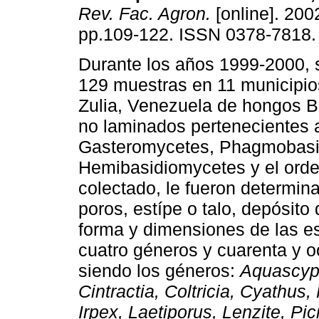
Rev. Fac. Agron.
[online]. 2002
pp.109-122. ISSN 0378-7818.
Durante los años 1999-2000, 
129 muestras en 11 municipio
Zulia, Venezuela de hongos 
no laminados pertenecientes a
Gasteromycetes, Phagmobasid
Hemibasidiomycetes y el orde
colectado, le fueron determina
poros, estípe o talo, depósito
forma y dimensiones de las esp
cuatro géneros y cuarenta y o
siendo los géneros:
Aquascyph
Cintractia, Coltricia, Cyathu
Irpex, Laetiporus, Lenzite, Pi