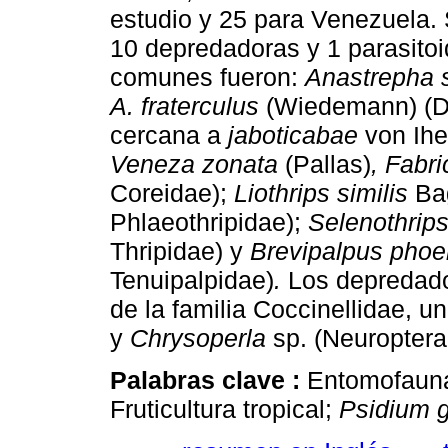
estudio y 25 para Venezuela. 
10 depredadoras y 1 parasitoi
comunes fueron:
Anastrepha s
A. fraterculus
(Wiedemann)
(D
cercana a
jaboticabae
von Ihe
Veneza zonata
(Pallas)
, Fabri
Coreidae);
Liothrips similis
Bag
Phlaeothripidae);
Selenothrip
Thripidae)
y
Brevipalpus phoe
Tenuipalpidae)
.
Los depredado
de la familia Coccinellidae, u
y
Chrysoperla
sp. (Neuroptera
Palabras clave :
Entomofauna
Fruticultura tropical;
Psidium 