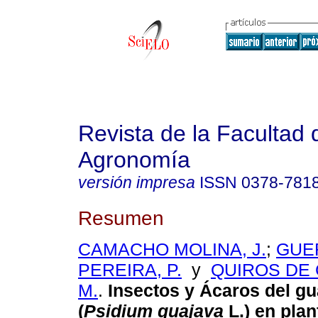
Revista de la Facultad 
Agronomía
versión impresa
ISSN
0378-781
Resumen
CAMACHO MOLINA, J.
;
GUE
PEREIRA, P.
y
QUIROS DE
M.
.
Insectos y Ácaros del g
(
Psidium guajava
L.) en pla