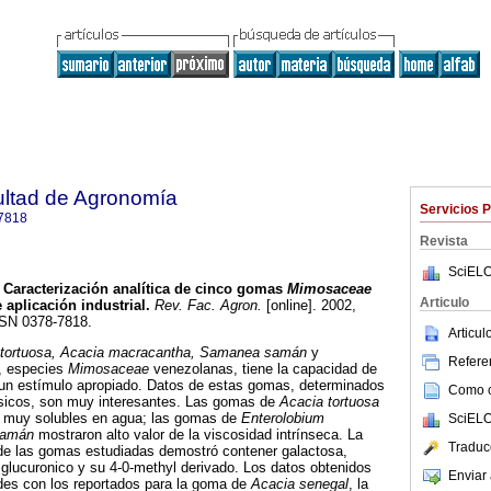
ultad de Agronomía
Servicios 
7818
Revista
SciELO
Caracterización analítica de cinco gomas
Mimosaceae
Articulo
 aplicación industrial
.
Rev. Fac. Agron.
[online]. 2002,
SSN 0378-7818.
Articu
 tortuosa, Acacia macracantha, Samanea samán
y
Referen
, especies
Mimosaceae
venezolanas, tiene la capacidad de
un estímulo apropiado. Datos de estas gomas, determinados
Como ci
ásicos, son muy interesantes. Las gomas de
Acacia tortuosa
muy solubles en agua; las gomas de
Enterolobium
SciELO
samán
mostraron alto valor de la viscosidad intrínseca. La
Traduc
e las gomas estudiadas demostró contener galactosa,
glucuronico y su 4-0-methyl derivado. Los datos obtenidos
Enviar 
udes con los reportados para la goma de
Acacia senegal
, la