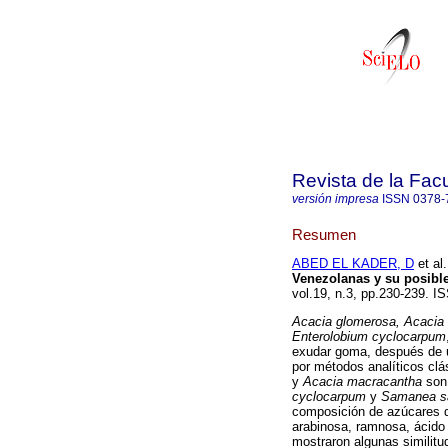
Revista de la Fac
versión impresa
ISSN
0378-
Resumen
ABED EL KADER, D
et al.
Venezolanas y su posible
vol.19, n.3, pp.230-239. I
Acacia glomerosa, Acacia
Enterolobium cyclocarpum
exudar goma, después de 
por métodos analíticos cl
y
Acacia macracantha
son 
cyclocarpum
y
Samanea 
composición de azúcares d
arabinosa, ramnosa, ácido 
mostraron algunas similit