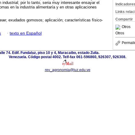
n industrial; por lo tanto, seria muy interesante ensayar el
Indicadore
as en la industria alimentaría y en otras aplicaciones
Links rela
Compartir
eae
; exudados gomosos; aplicación; características físico-
Otros
s
·
texto en Español
Otros
Permali
alle 74. Edif. Fundaluz, piso 10 y 4, Maracaibo, estado Zulia.
Venezuela. Código postal 4002. Telf-fax 061-596860, 926307, 926308.
rev_agronomia@luz.edu.ve