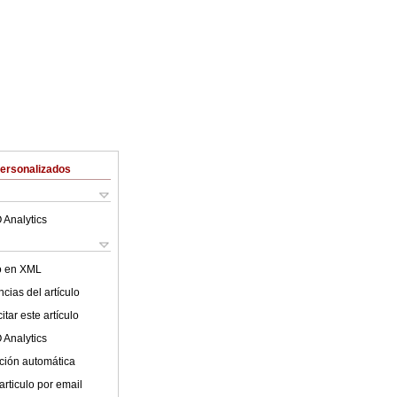
Personalizados
 Analytics
lo en XML
cias del artículo
tar este artículo
 Analytics
ción automática
articulo por email