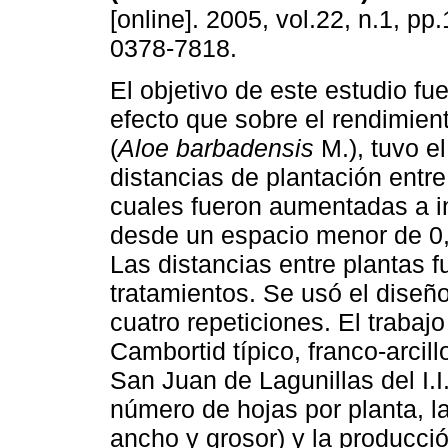
[online]. 2005, vol.22, n.1, pp
0378-7818.
El objetivo de este estudio fue
efecto que sobre el rendimien
(
Aloe barbadensis
M.), tuvo e
distancias de plantación entre 
cuales fueron aumentadas a i
desde un espacio menor de 0
Las distancias entre plantas 
tratamientos. Se usó el diseñ
cuatro repeticiones. El trabaj
Cambortid típico, franco-arcil
San Juan de Lagunillas del I.I
número de hojas por planta, l
ancho y grosor) y la producció