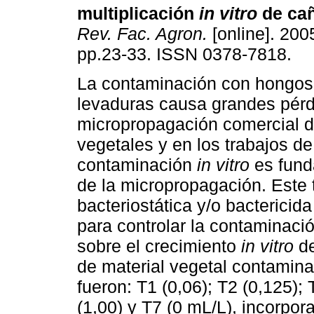
multiplicación
in vitro
de cañ
Rev. Fac. Agron.
[online]. 2005
pp.23-33. ISSN 0378-7818.
La contaminación con hongos,
levaduras causa grandes pérd
micropropagación comercial 
vegetales y en los trabajos de 
contaminación
in vitro
es fund
de la micropropagación. Este 
bacteriostática y/o bactericid
para controlar la contaminac
sobre el crecimiento
in vitro
de
de material vegetal contamin
fueron: T1 (0,06); T2 (0,125); 
(1,00) y T7 (0 mL/L), incorpor