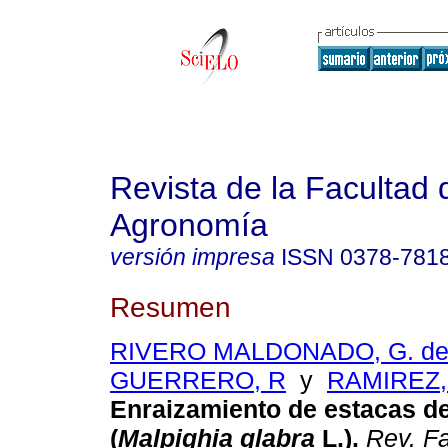
Revista de la Facultad 
Agronomía
versión impresa
ISSN
0378-781
Resumen
RIVERO MALDONADO, G. de
GUERRERO, R
y
RAMIREZ,
Enraizamiento de estacas d
(
Malpighia glabra
L.)
.
Rev. Fa