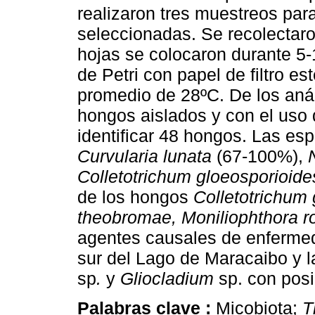
realizaron tres muestreos par
seleccionadas. Se recolectar
hojas se colocaron durante 5
de Petri con papel de filtro es
promedio de 28ºC. De los anál
hongos aislados y con el uso
identificar 48 hongos. Las e
Curvularia lunata
(67-100%),
Colletotrichum gloeosporioide
de los hongos
Colletotrichum
theobromae, Moniliophthora r
agentes causales de enfermed
sur del Lago de Maracaibo y 
sp
.
y
Gliocladium
sp. con pos
Palabras clave :
Micobiota;
T