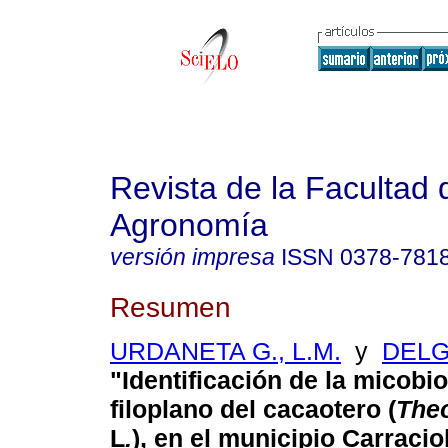
Revista de la Facultad 
Agronomía
versión impresa
ISSN
0378-781
Resumen
URDANETA G., L.M.
y
DELG
"Identificación de la micobio
filoplano del cacaotero (
The
L
.
), en el municipio Carracio