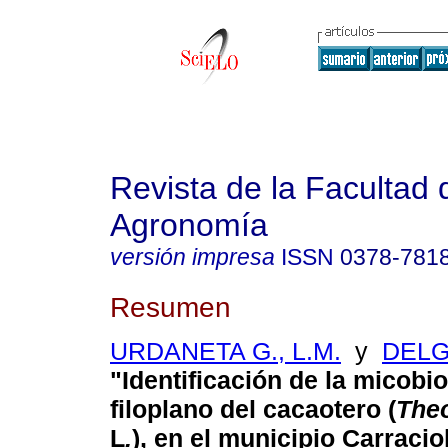
Revista de la Facultad 
Agronomía
versión impresa
ISSN
0378-781
Resumen
URDANETA G., L.M.
y
DELG
"Identificación de la micobio
filoplano del cacaotero (
The
L
.
), en el municipio Carracio