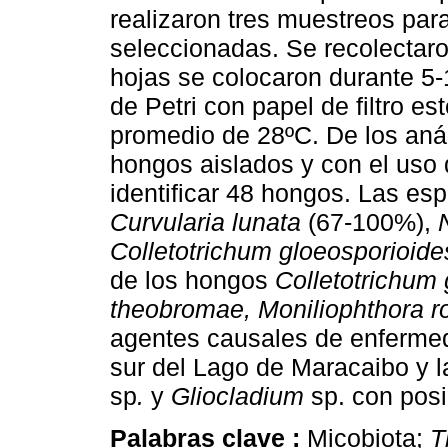
realizaron tres muestreos par
seleccionadas. Se recolectar
hojas se colocaron durante 5
de Petri con papel de filtro es
promedio de 28ºC. De los anál
hongos aislados y con el uso
identificar 48 hongos. Las e
Curvularia lunata
(67-100%),
Colletotrichum gloeosporioide
de los hongos
Colletotrichum
theobromae, Moniliophthora r
agentes causales de enfermed
sur del Lago de Maracaibo y 
sp
.
y
Gliocladium
sp. con pos
Palabras clave :
Micobiota;
T