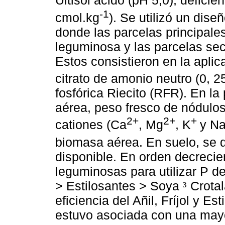
Ultisol ácido (pH 5,0), deficie
-1
cmol.kg
). Se utilizó un dise
donde las parcelas principale
leguminosa y las parcelas sec
Estos consistieron en la aplic
citrato de amonio neutro (0, 2
fosfórica Riecito (RFR). En la
aérea, peso fresco de nódulos
2+
2+
+
cationes (Ca
, Mg
, K
y N
biomasa aérea. En suelo, se 
disponible. En orden decrecien
leguminosas para utilizar P de
> Estilosantes > Soya
Crotal
³
eficiencia del Añil, Fríjol y Es
estuvo asociada con una mayo