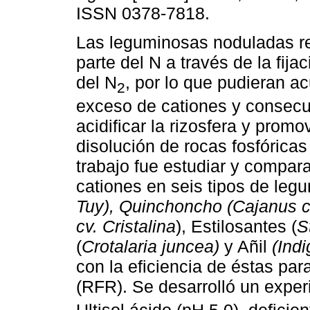
ISSN 0378-7818.
Las leguminosas noduladas r
parte del N a través de la fija
del N
, por lo que pudieran a
2
exceso de cationes y consec
acidificar la rizosfera y promo
disolución de rocas fosfóricas
trabajo fue estudiar y compar
cationes en seis tipos de legu
Tuy), Quinchoncho (Cajanus ca
cv. Cristalina
), Estilosantes (
S
(
Crotalaria juncea)
y Añil
(Ind
con la eficiencia de éstas para
(RFR). Se desarrolló un exper