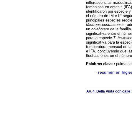
inflorescencias masculinas
femeninas en antesis (IFA)
identificaron por especie 
el número de IM e IF segú
principales especies recol
Mistrops costaricensis
;
ad
un coleóptero de la famili
significativa entre el núm
para la especie
T. hawaiie
significativa para la espec
temperatura mensual de la 
e IFA, concluyendo que las
fluctuaciones en el número
Palabras clave :
palma ace
·
resumen en Inglé
Av. 4. Bella Vista con calle