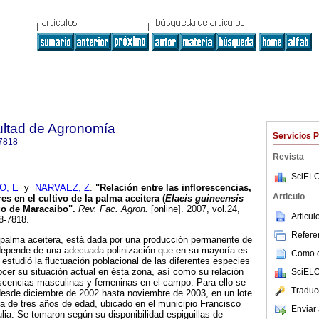
ultad de Agronomía
Servicios 
7818
Revista
SciELO
O, E
y
NARVAEZ, Z
.
"Relación entre las inflorescencias,
Articulo
es en el cultivo de la palma aceitera (
Elaeis guineensis
ago de Maracaibo"
.
Rev. Fac. Agron.
[online]. 2007, vol.24,
Articu
8-7818.
Referen
a palma aceitera, está dada por una producción permanente de
 depende de una adecuada polinización que en su mayoría es
Como ci
 estudió la fluctuación poblacional de las diferentes especies
ocer su situación actual en ésta zona, así como su relación
SciELO
escencias masculinas y femeninas en el campo. Para ello se
Traduc
desde diciembre de 2002 hasta noviembre de 2003, en un lote
a de tres años de edad, ubicado en el municipio Francisco
Enviar 
ulia. Se tomaron según su disponibilidad espiguillas de