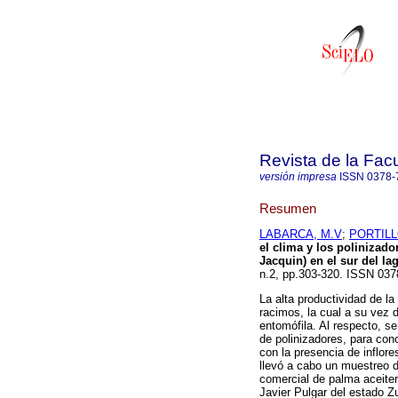
Revista de la Fac
versión impresa
ISSN
0378-
Resumen
LABARCA, M.V
;
PORTILL
el clima y los polinizador
Jacquin) en el sur del l
n.2, pp.303-320. ISSN 037
La alta productividad de l
racimos, la cual a su vez
entomófila. Al respecto, se
de polinizadores, para con
con la presencia de inflor
llevó a cabo un muestreo 
comercial de palma aceiter
Javier Pulgar del estado Z