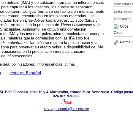
 en antesis (IMA) y se colocaron trampas en inflorescencias
Indicadore
 para capturar a los insectos, los cuales se separaron,
y se contaron. De igual forma se contabilizaron mensualmente
Links rela
n su estado, encontradas en las plantas marcadas. Las
Compartir
ectadas fueron
Elaeidobius kamerunicus, E. subvittatus
y
emás, se identificó la presencia de
Thrips hawaiiensis
y de
Otros
a Smicripidae. Asimismo, se obtuvo una correlación
Otros
ero de IMA y los insectos polinizadores recolectados, excepto
nsis
, mientras que la correlación con las IFA sólo fue
Permali
ie
E. subvittatus
. También se registró la precipitación y la
zona para observar su efecto sobre la disponibilidad de IMA
 variaciones en la precipitación mensual causaron
 de inflorescencias.
itera; polinizadores; inflorescencias; clima.
s
·
texto en Español
 74. Edif. Fundaluz, piso 10 y 4, Maracaibo, estado Zulia. Venezuela. Código post
926307, 926308.
rev_agronomia@luz.edu.ve