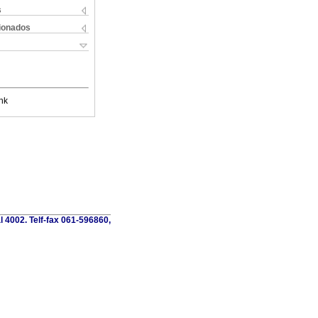
s
cionados
nk
al 4002. Telf-fax 061-596860,