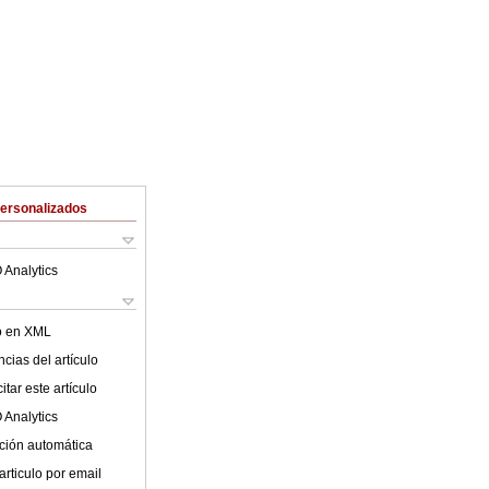
Personalizados
 Analytics
lo en XML
cias del artículo
tar este artículo
 Analytics
ción automática
articulo por email