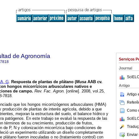
ultad de Agronomía
Serviços P
-7818
Journal
SciELO
A, G
.
Respuesta de plantas de plátano (
Musa
AAB cv.
Artigo
 con hongos micorrízicos arbusculares nativos e
iciones de campo
.
Rev. Fac. Agron.
[online]. 2008, vol.25,
Artigo
8-7818.
Referên
enciado que los hongos micorrizógenos arbusculares (HMA)
 producción de plantas de interés agrícola, debido a que
Como ci
trientes, mejoran la estructura del suelo, el balance hídrico y
tra patógenos. En este trabajo se evaluó la respuesta de las
SciELO
en términos de su crecimiento, producción de frutos,
Traduç
n de P, N y colonización micorrízica bajo condiciones de
bleció un experimento utilizando un diseño completamente
Enviar 
e plátano fueron inoculadas o no (tratamiento control) con