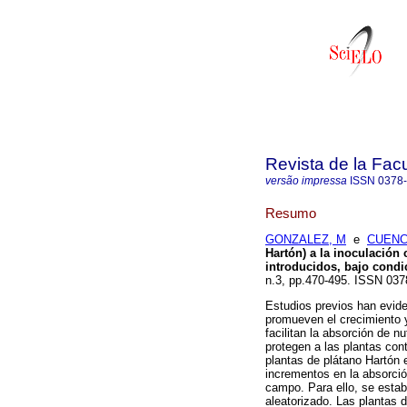
Revista de la Fac
versão impressa
ISSN
0378
Resumo
GONZALEZ, M
e
CUENC
Hartón) a la inoculación
introducidos, bajo cond
n.3, pp.470-495. ISSN 037
Estudios previos han evid
promueven el crecimiento y
facilitan la absorción de nu
protegen a las plantas con
plantas de plátano Hartón 
incrementos en la absorció
campo. Para ello, se esta
aleatorizado. Las plantas d