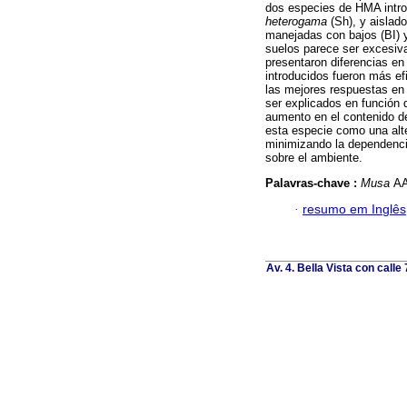
dos especies de HMA intr
heterogama
(Sh), y aislad
manejadas con bajos (BI) y
suelos parece ser excesiva
presentaron diferencias en
introducidos fueron más ef
las mejores respuestas en 
ser explicados en función
aumento en el contenido de
esta especie como una alte
minimizando la dependencia
sobre el ambiente.
Palavras-chave :
Musa
AA
·
resumo em Inglês
Av. 4. Bella Vista con calle