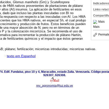
oducidos,
Glomus manihotis
(Gm)
y
Scutellospora
Indicadore
os de HMA nativos provenientes de plantaciones de plátano
 altos (AI) insumos. La aplicación de fertilizantes en esos
Links rela
, dado que incluso las plantas inoculadas con BI no
Compartilh
 la respuesta con respecto a las inoculadas con AI. Los HMA
icientes que los HMA nativos, en especial Sh, el cual produjo
Mais
crecimiento y producción de frutos. Estos beneficios pueden
Mais
 de una mayor absorción de N, pero no en términos de un
 P y la colonización micorrízica. Se recomienda el uso de
Permali
rnativa para incrementar la producción de plátano Hartón,
 de fertilizantes químicos y el impacto que éstos generan
B; plátano; fertilización; micorrizas introducidas; micorrizas nativas.
·
texto em Espanhol
 74. Edif. Fundaluz, piso 10 y 4, Maracaibo, estado Zulia. Venezuela. Código post
926307, 926308.
rev_agronomia@luz.edu.ve