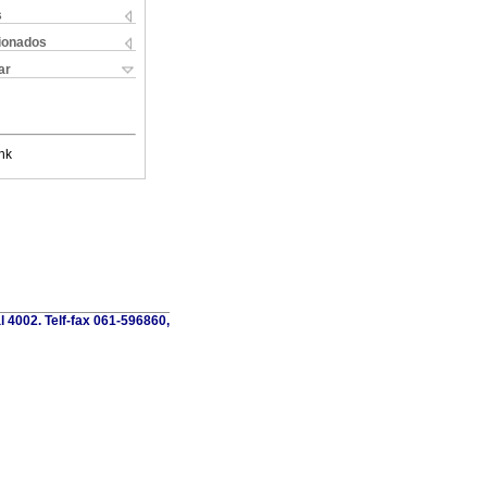
s
cionados
ar
nk
al 4002. Telf-fax 061-596860,