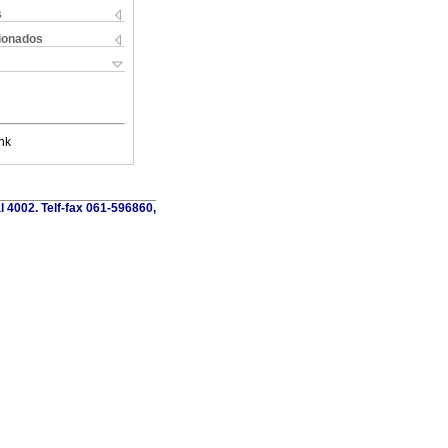
s
cionados
nk
al 4002. Telf-fax 061-596860,