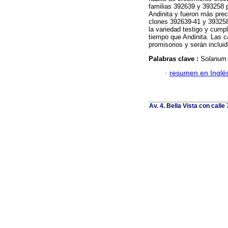
familias 392639 y 393258 p
Andinita y fueron más pre
clones 392639-41 y 393258-
la variedad testigo y cump
tiempo que Andinita. Las c
promisorios y serán inclui
Palabras clave :
S
olanum
·
resumen en Inglé
Av. 4. Bella Vista con calle