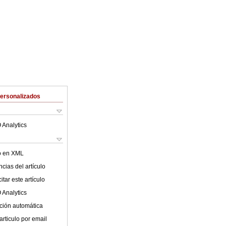
Personalizados
 Analytics
lo en XML
cias del artículo
tar este artículo
 Analytics
ción automática
articulo por email