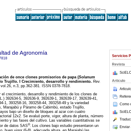
ultad de Agronomía
Servicios 
7818
Revista
SciELO
ación de once clones promisorios de papa (
Solanum
Articulo
do Trujillo. I Crecimiento, desarrollo y rendimiento
.
Rev.
, vol.26, n.3, pp.362-381. ISSN 0378-7818.
Articu
 el crecimiento, desarrollo y rendimiento de los clones de
Referen
L.) 392634-5, 392636-9, 392639-1, 392639-17, 392639-41,
4-1, 393258-16, 393258-44, 393258-49 y la variedad
Como ci
es, Marajabú y Páramo de Cabimbú, estado Trujillo,
ayos bajo un diseño de bloques al azar con cuatro
SciELO
factorial 12x2. Se evaluó porte, vigor, altura de planta, número
Traduc
miento y las fases del cultivo. Las variables cuantitativas se
®
dor de datos SAS
.
Los clones bajo estudio presentaron un
Enviar 
o, buen vigor (6-8), adecuada altura, en Marajabú las