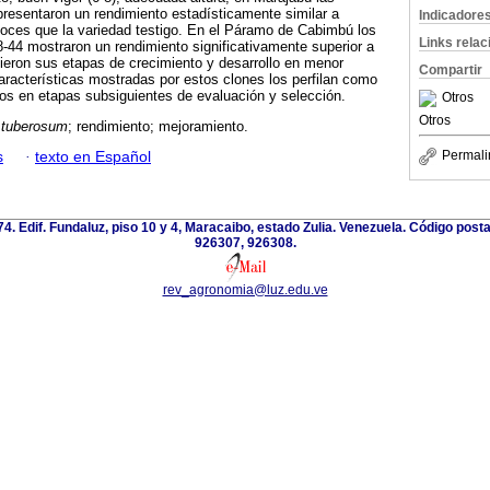
resentaron un rendimiento estadísticamente similar a
Indicadore
coces que la variedad testigo. En el Páramo de Cabimbú los
Links rela
44 mostraron un rendimiento significativamente superior a
lieron sus etapas de crecimiento y desarrollo en menor
Compartir
aracterísticas mostradas por estos clones los perfilan como
dos en etapas subsiguientes de evaluación y selección.
Otros
Otros
 tuberosum
; rendimiento; mejoramiento.
Permali
s
·
texto en Español
 74. Edif. Fundaluz, piso 10 y 4, Maracaibo, estado Zulia. Venezuela. Código post
926307, 926308.
rev_agronomia@luz.edu.ve