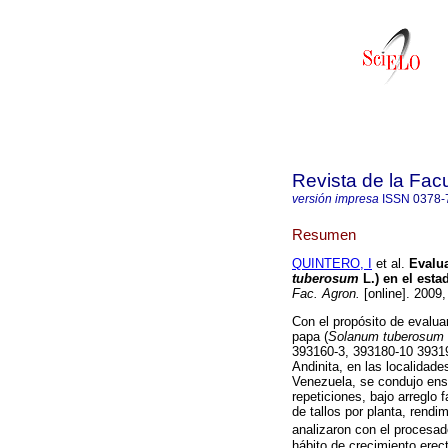
Revista de la Fac
versión impresa
ISSN
0378-
Resumen
QUINTERO, I
et al.
Evalu
tuberosum
L.) en el esta
Fac. Agron.
[online]. 2009
Con el propósito de evaluar
papa (
Solanum tuberosum
393160-3, 393180-10 39319
Andinita, en las localidad
Venezuela, se condujo ens
repeticiones, bajo arreglo 
de tallos por planta, rendi
analizaron con el procesa
hábito de crecimiento erect