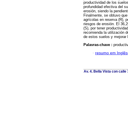
productividad de los suelo
profundidad efectiva del s
erosión, siendo la pendient
Finalmente, se obtuvo que 
agrícolas en reserva (R), 
riesgos de erosión. El 36,
(S), por tener productivid
recomienda la utilización 
de estos suelos y mejorar 
Palavras-chave :
producti
·
resumo em Inglês
Av. 4. Bella Vista con calle