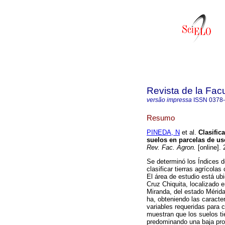
Revista de la Fac
versão impressa
ISSN
0378
Resumo
PINEDA, N
et al.
Clasific
suelos en parcelas de us
Rev. Fac. Agron.
[online].
Se determinó los Índices d
clasificar tierras agrícol
El área de estudio está ub
Cruz Chiquita, localizado 
Miranda, del estado Mérida
ha, obteniendo las caracte
variables requeridas para 
muestran que los suelos ti
predominando una baja prod