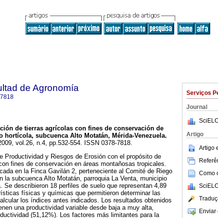
ultad de Agronomía
Serviços P
-7818
Journal
SciELO
ación de tierras agrícolas con fines de conservación de
Artigo
o hortícola, subcuenca Alto Motatán, Mérida-Venezuela
.
 2009, vol.26, n.4, pp.532-554. ISSN 0378-7818.
Artigo
e Productividad y Riesgos de Erosión con el propósito de
Referên
as con fines de conservación en áreas montañosas tropicales.
icada en la Finca Gavilán 2, perteneciente al Comité de Riego
Como ci
en la subcuenca Alto Motatán, parroquia La Venta, municipio
. Se describieron 18 perfiles de suelo que representan 4,89
SciELO
rísticas físicas y químicas que permitieron determinar las
Traduç
calcular los índices antes indicados. Los resultados obtenidos
enen una productividad variable desde baja a muy alta,
Enviar 
uctividad (51,12%). Los factores más limitantes para la