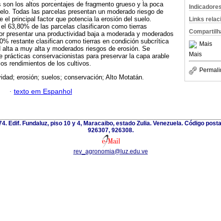
s son los altos porcentajes de fragmento grueso y la poca
Indicadore
uelo. Todas las parcelas presentan un moderado riesgo de
e el principal factor que potencia la erosión del suelo.
Links rela
el 63,80% de las parcelas clasificaron como tierras
Compartilh
por presentar una productividad baja a moderada y moderados
20% restante clasifican como tierras en condición subcrítica
Mais
ad alta a muy alta y moderados riesgos de erosión. Se
Mais
de prácticas conservacionistas para preservar la capa arable
los rendimientos de los cultivos.
Permali
vidad; erosión; suelos; conservación; Alto Motatán.
·
texto em Espanhol
 74. Edif. Fundaluz, piso 10 y 4, Maracaibo, estado Zulia. Venezuela. Código post
926307, 926308.
rev_agronomia@luz.edu.ve