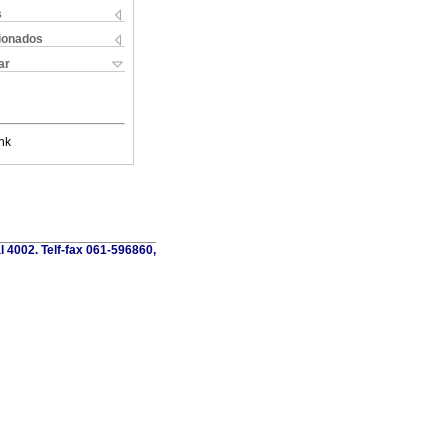
s
cionados
ar
nk
al 4002. Telf-fax 061-596860,