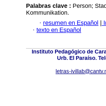
Palabras clave :
Person; Stad
Kommunikation.
·
resumen en Español
|
I
·
texto en Español
Instituto Pedagógico de Carac
Urb. El Paraíso. Te
letras-ivillab@cant