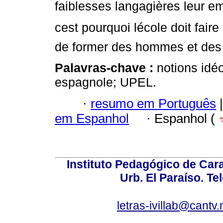
faiblesses langagières leur em
cest pourquoi lécole doit fai
de former des hommes et des 
Palavras-chave :
notions idéo
espagnole; UPEL.
·
resumo em Português
|
em Espanhol
·
Espanhol (
Instituto Pedagógico de Carac
Urb. El Paraíso. Te
letras-ivillab@cant