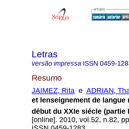
Letras
versão impressa
ISSN
0459-128
Resumo
JAIMEZ, Rita
e
ADRIAN, Th
et lenseignement de langue 
début du XXIe siécle (partie I
[online]. 2010, vol.52, n.82, p
ISSN 0459-1283.