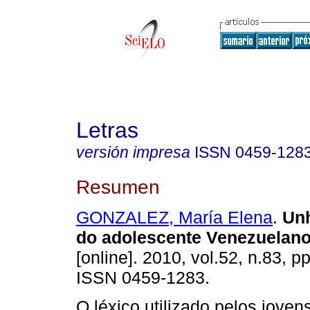
Letras
versión impresa
ISSN
0459-128
Resumen
GONZALEZ, María Elena
.
Unh
do adolescente Venezuelan
[online]. 2010, vol.52, n.83, p
ISSN 0459-1283.
O léxico utilizado pelos joven