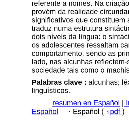
referente a nomes. Na criaçã
provém da realidade circunda
significativos que constituem
traduz numa estrutura sintáct
dois níveis da língua: o sintá
os adolescentes ressaltam car
comportamento, sendo as prim
lado, nas alcunhas reflectem-
sociedade tais como o machis
Palabras clave :
alcunhas; lé
linguísticos.
·
resumen en Español
|
I
Español
·
Español (
pdf
)