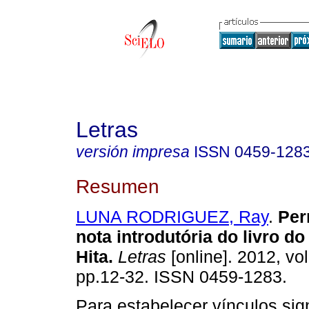
Letras
versión impresa
ISSN
0459-128
Resumen
LUNA RODRIGUEZ, Ray
.
Per
nota introdutória do livro do
Hita
.
Letras
[online]. 2012, vol
pp.12-32. ISSN 0459-1283.
Para estabelecer vínculos sign