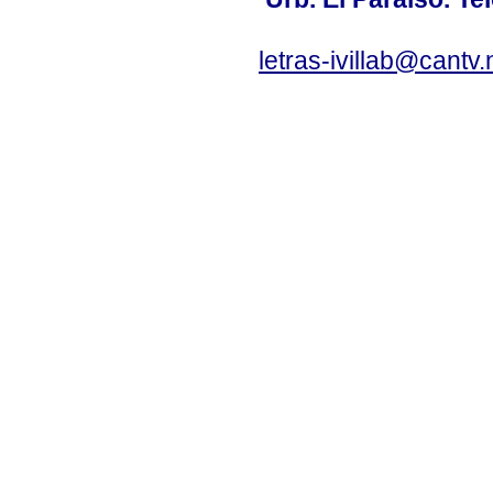
letras-ivillab@cant