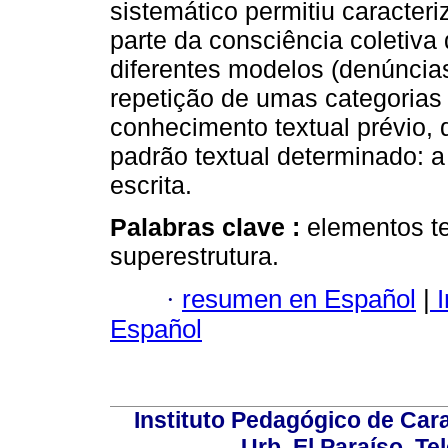
sistemático permitiu caracter
parte da consciência coletiva
diferentes modelos (denúncias)
repetição de umas categoria
conhecimento textual prévio
padrão textual determinado: 
escrita.
Palabras clave :
elementos te
superestrutura.
·
resumen en Español
|
I
Español
Instituto Pedagógico de Carac
Urb. El Paraíso. Te