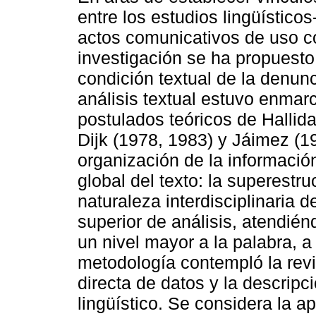
entre los estudios lingüísticos
actos comunicativos de uso c
investigación se ha propuesto 
condición textual de la denunc
análisis textual estuvo enmar
postulados teóricos de Hallid
Dijk (1978, 1983) y Jáimez (1
organización de la informaci
global del texto: la superestru
naturaleza interdisciplinaria d
superior de análisis, atendié
un nivel mayor a la palabra, a 
metodología contempló la revi
directa de datos y la descripc
lingüístico. Se considera la a