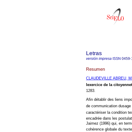
Letras
versión impresa
ISSN
0459-
Resumen
CLAUDEVILLE ABREU, Mar
lexercice de la citoyenne
1283.
Afin détablir des liens imp
de communication dusage c
caractériser la condition te
encadrée dans les postulat
Jaimez (1996) qui, en terme
cohérence globale du texte