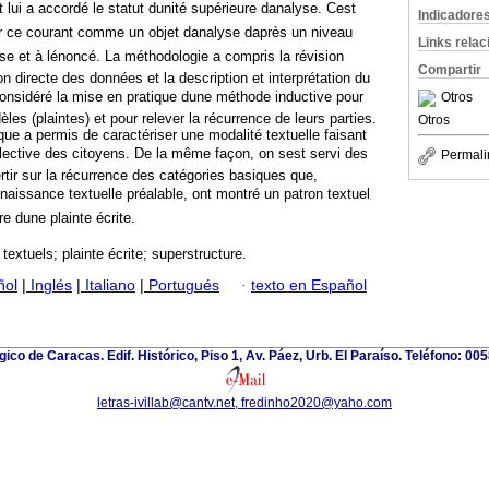
t lui a accordé le statut dunité supérieure danalyse. Cest
Indicadore
ar ce courant comme un objet danalyse daprès un niveau
Links rela
se et à lénoncé. La méthodologie a compris la révision
Compartir
on directe des données et la description et interprétation du
considéré la mise en pratique dune méthode inductive pour
Otros
les (plaintes) et pour relever la récurrence de leurs parties.
Otros
ue a permis de caractériser une modalité textuelle faisant
llective des citoyens. De la même façon, on sest servi des
Permali
rtir sur la récurrence des catégories basiques que,
naissance textuelle préalable, ont montré un patron textuel
e dune plainte écrite.
textuels; plainte écrite; superstructure.
ñol
|
Inglés
|
Italiano
|
Portugués
·
texto en Español
gico de Caracas. Edif. Histórico, Piso 1, Av. Páez, Urb. El Paraíso. Teléfono: 00
letras-ivillab@cantv.net, fredinho2020@yaho.com