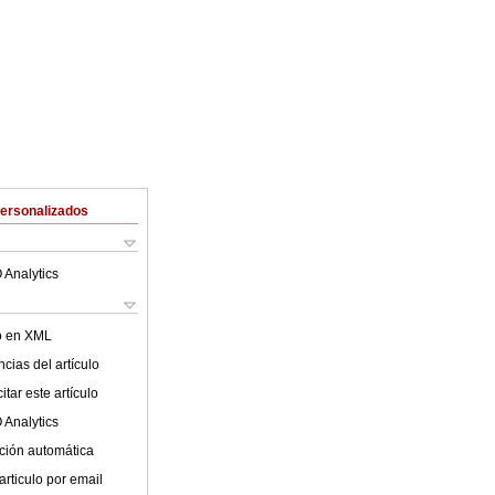
Personalizados
 Analytics
lo en XML
cias del artículo
tar este artículo
 Analytics
ción automática
articulo por email