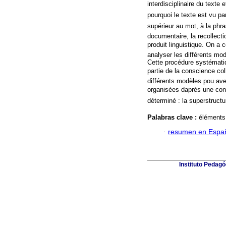
interdisciplinaire du texte e
pourquoi le texte est vu p
supérieur au mot, à la phra
documentaire, la recollecti
produit linguistique. On a 
analyser les différents modè
Cette procédure systématiq
partie de la conscience co
différents modèles pou ave
organisées daprès une con
déterminé : la superstructur
Palabras clave :
éléments 
·
resumen en Espa
Instituto Pedagó