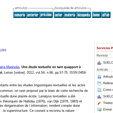
Servicios 
1283
Revista
SciELO
ía Magnolia
.
Une étude textuelle en tant quapport à
Articulo
té
.
Letras
[online]. 2012, vol.54, n.86, pp.57-75. ISSN 0459-
Articu
Referen
ortants entre les études linguistiques-textuelles et les actes
Como ci
ommun, on sest proposé par le biais de cette recherche de
xtuelle dune plainte écrite. Lanalyse textuelles a été
SciELO
s théoriques de Halliday (1976), van Dijk (1978, 1983) et
Traduc
s dorganisation de l information, rendent compte dune
Enviar 
 : la superstructure. Ce courant a reconnu la nature