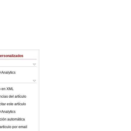
Personalizados
 Analytics
lo en XML
cias del artículo
tar este artículo
 Analytics
ción automática
articulo por email