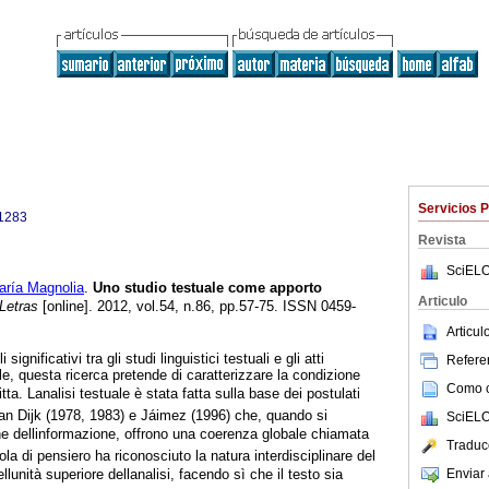
Servicios 
1283
Revista
SciELO
ía Magnolia
.
Uno studio testuale come apporto
Articulo
Letras
[online]. 2012, vol.54, n.86, pp.57-75. ISSN 0459-
Articu
i significativi tra gli studi linguistici testuali e gli atti
Referen
e, questa ricerca pretende di caratterizzare la condizione
Como ci
tta. Lanalisi testuale è stata fatta sulla base dei postulati
 van Dijk (1978, 1983) e Jáimez (1996) che, quando si
SciELO
one dellinformazione, offrono una coerenza globale chiamata
Traduc
la di pensiero ha riconosciuto la natura interdisciplinare del
Enviar 
lunità superiore dellanalisi, facendo sì che il testo sia