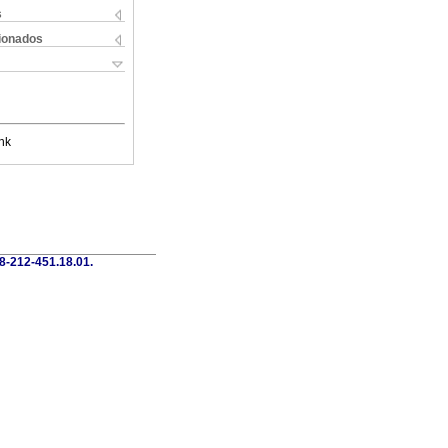
s
cionados
nk
58-212-451.18.01.