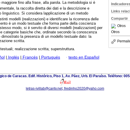
lo maggiore fino alla frase, alla parola. La metodologia si è
Indicadore
mentale, la raccolta diretta dei dati e la descrizione e
Links rela
to linguistico. Si considera lapplicazione di un metodo
Compartir
stinti modelli (realizzazioni) e identificare la ricorrenza delle
mento è un modo testuale che forma parte della coscienza
Otros
o stesso modo, si è servito di diversi modelli (realizzazioni) per
Otros
elle categorie basiche che, ordinate secondo la conoscenza
 dimostrato la presenza di un modello testuale dato: la
zazione scritta.
Permali
testuali; realizzazione scritta; superstruttura.
ñol
|
Inglés
|
Francés
|
Portugués
·
texto en Español
gico de Caracas. Edif. Histórico, Piso 1, Av. Páez, Urb. El Paraíso. Teléfono: 00
letras-ivillab@cantv.net, fredinho2020@yaho.com