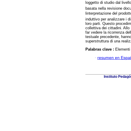
loggetto di studio dal livel
basata nella revisione docu
linterpretazione del prodot
induttivo per analizzare i di
loro parti. Questo procedi
collettiva dei cittadini. All
far vedere la ricorrenza d
testuale precedente, hanno
superstruttura di una realiz
Palabras clave :
Elementi 
·
resumen en Espa
Instituto Pedagó