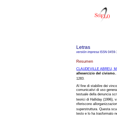
Letras
versión impresa
ISSN
0459-
Resumen
CLAUDEVILLE ABREU, Mar
allesercizio del civismo
.
1283.
Al fine di stabilire dei vincol
comunicativi di uso general
testuale della denuncia scri
teorici di Halliday (1996),
riferiscono allorganizzazi
superstruttura. Questa scuo
testo e lo ha trasformato nel