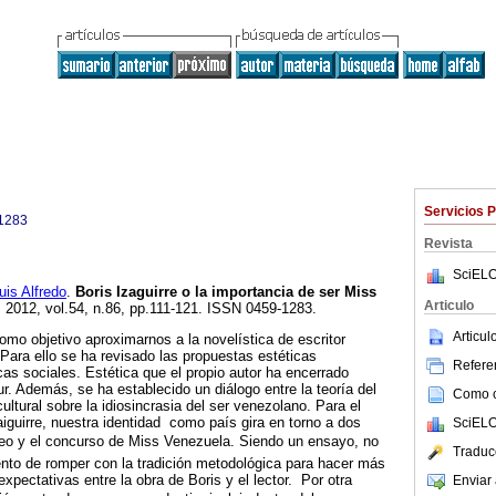
Servicios 
1283
Revista
SciELO
s Alfredo
.
Boris Izaguirre o la importancia de ser Miss
Articulo
. 2012, vol.54, n.86, pp.111-121. ISSN 0459-1283.
Articu
omo objetivo aproximarnos a la novelística de escritor
 Para ello se ha revisado las propuestas estéticas
Referen
cas sociales. Estética que el propio autor ha encerrado
r. Además, se ha establecido un diálogo entre la teoría del
Como ci
cultural sobre la idiosincrasia del ser venezolano. Para el
iguirre, nuestra identidad como país gira en torno a dos
SciELO
óleo y el concurso de Miss Venezuela. Siendo un ensayo, no
Traduc
nto de romper con la tradición metodológica para hacer más
xpectativas entre la obra de Boris y el lector. Por otra
Enviar 