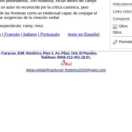
sión pretendemos, con modestia, incluir dentro del campo
Indicadore
de un autor no reconocido por la crítica canónica, pero
Links rela
de las fronteras como un intelectual capaz de conjugar el
s exigencias de la creación verbal.
Compartir
 espectáculo; camp; miss.
Otros
Otros
s
|
Francés
|
Italiano
|
Portugués
·
texto en Español
Permali
 Caracas. Edif. Histórico, Piso 1, Av. Páez, Urb. El Paraíso.
Teléfono: 0058-212-451.18.01.
letras-ivillab@cantv.net, fredinho2020@yaho.com