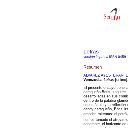
Letras
versión impresa
ISSN
0459-
Resumen
ALVAREZ AYESTERAN, Lui
Venezuela
.
Letras
[online]
El presente ensayo tiene c
caraqueño Boris Izaguirre.
desarrolladas en sus cróni
dentro de la palabra glamou
espectáculo y la reflexión 
dandy caraqueño, Boris Iza
grandes mitemas: el petr
hemos tomado el atrevimie
coherente el horizonte de e