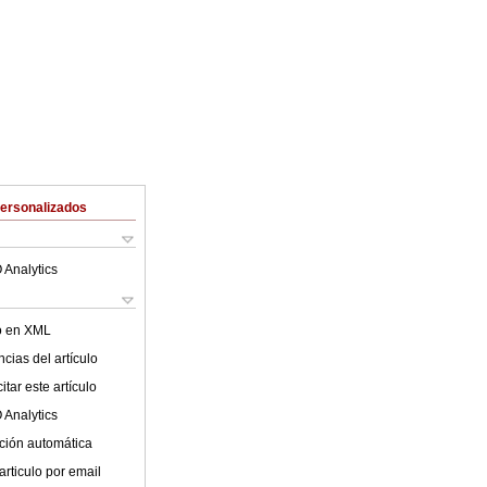
Personalizados
 Analytics
lo en XML
cias del artículo
tar este artículo
 Analytics
ción automática
articulo por email