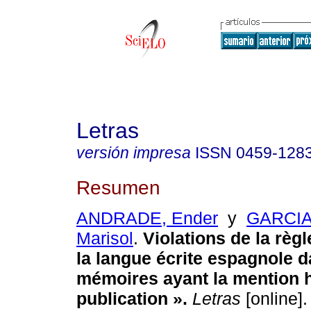
Letras
versión impresa
ISSN
0459-128
Resumen
ANDRADE, Ender
y
GARCI
Marisol
.
Violations de la règ
la langue écrite espagnole 
mémoires ayant la mention h
publication »
.
Letras
[online].