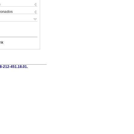
s
cionados
nk
58-212-451.18.01.