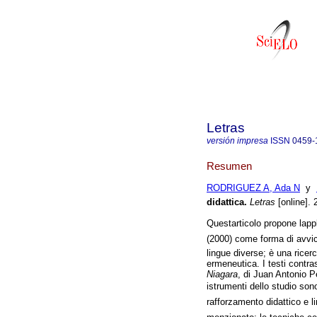
Letras
versión impresa
ISSN
0459-
Resumen
RODRIGUEZ A, Ada N
y
didattica
.
Letras
[online]. 
Questarticolo propone lap
(2000) come forma di avvici
lingue diverse; è una ricer
ermeneutica. I testi contra
Niagara
, di Juan Antonio Pé
istrumenti dello studio son
rafforzamento didattico e l