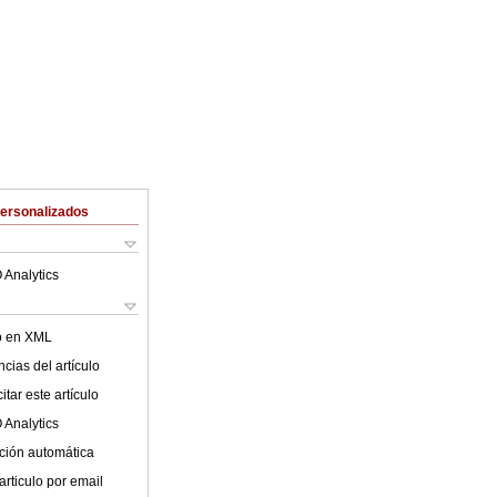
Personalizados
 Analytics
lo en XML
cias del artículo
tar este artículo
 Analytics
ción automática
articulo por email