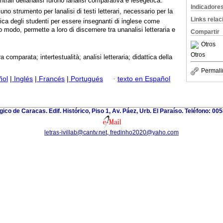
rali dellanalisi furono lanalisi comparativa e lesegetica.
Indicadore
o strumento per lanalisi di testi letterari, necessario per la
Links rela
tica degli studenti per essere insegnanti di inglese come
o modo, permette a loro di discernere tra unanalisi letteraria e
Compartir
Otros
Otros
a comparata; intertestualità; analisi letteraria; didattica della
Permali
ñol
|
Inglés
|
Francés
|
Portugués
·
texto en Español
gico de Caracas. Edif. Histórico, Piso 1, Av. Páez, Urb. El Paraíso. Teléfono: 00
letras-ivillab@cantv.net, fredinho2020@yaho.com