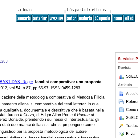
Servicios 
1283
Revista
SciELO
BASTIDAS, Roger
.
lanalisi comparativa
:
una proposta
Articulo
2012, vol.54, n.87, pp.66-97. ISSN 0459-1283.
Articu
plicazione della metodologia comparativa di Mendoza Fillola
Referen
namento allanalisi comparativa dei testi letterari in due
Como ci
ca qualitativa, documentale e descrittiva che è basata nella
stati furono
Il Corvo
, di Edgar Allan Poe e il
Poema al
SciELO
rez Bonalde, prendendo i sui nessi di intertestualità; gli
o stati due matrici dellanalisi che si propongono come
Traduc
inguistico per la proposta metodologica dellautore
Enviar 