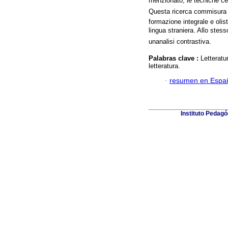
menzionato; le tecniche cent
Questa ricerca commisura un
formazione integrale e olis
lingua straniera. Allo stess
unanalisi contrastiva.
Palabras clave :
Letteratur
letteratura.
·
resumen en Espa
Instituto Pedagó