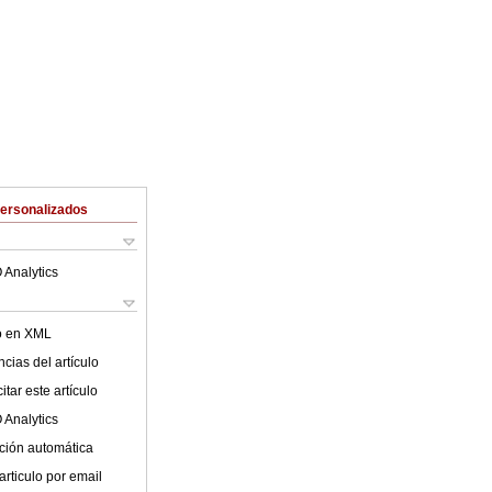
Personalizados
 Analytics
lo en XML
cias del artículo
tar este artículo
 Analytics
ción automática
articulo por email