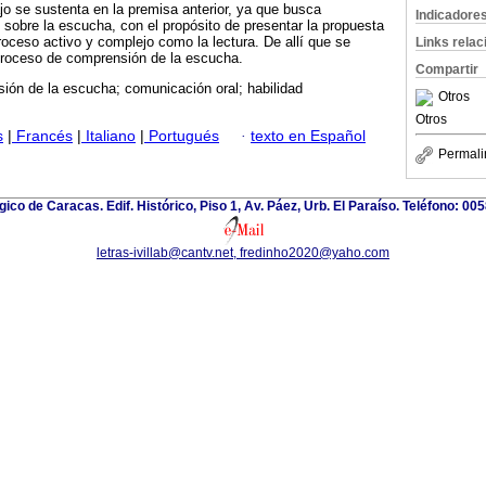
jo se sustenta en la premisa anterior, ya que busca
Indicadore
n sobre la escucha, con el propósito de presentar la propuesta
oceso activo y complejo como la lectura. De allí que se
Links rela
proceso de comprensión de la escucha.
Compartir
ión de la escucha; comunicación oral; habilidad
Otros
Otros
s
|
Francés
|
Italiano
|
Portugués
·
texto en Español
Permali
gico de Caracas. Edif. Histórico, Piso 1, Av. Páez, Urb. El Paraíso. Teléfono: 00
letras-ivillab@cantv.net, fredinho2020@yaho.com