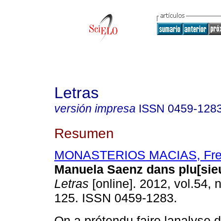
Letras
versión impresa
ISSN
0459-128
Resumen
MONASTERIOS MACIAS, Fre
Manuela Saenz dans plu[sieu
Letras
[online]. 2012, vol.54, 
125. ISSN 0459-1283.
On a prétendu faire lanalyse d