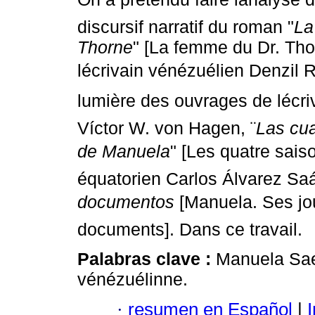
discursif narratif du roman "
La
Thorne
" [La femme du Dr. Tho
lécrivain vénézuélien Denzil 
lumière des ouvrages de lécri
Víctor W. von Hagen, ¨
Las cua
de Manuela
" [Les quatre sais
équatorien Carlos Álvarez Saá
documentos
[Manuela. Ses jo
documents]. Dans ce travail.
Palabras clave :
Manuela Saen
vénézuélinne.
·
resumen en Español
|
I