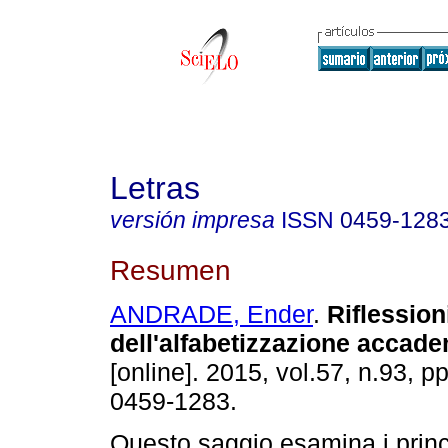
Letras
versión impresa
ISSN
0459-128
Resumen
ANDRADE, Ender
.
Riflession
dell'alfabetizzazione accad
[online]. 2015, vol.57, n.93, 
0459-1283.
Questo saggio esamina i princ