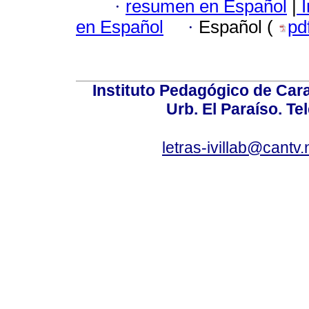
·
resumen en Español
|
I
en Español
·
Español (
pd
Instituto Pedagógico de Carac
Urb. El Paraíso. Te
letras-ivillab@cant