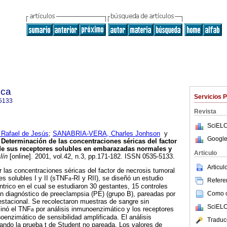
ica
Servicios 
5133
Revista
SciELO
afael de Jesús
;
SANABRIA-VERA, Charles Jonhson
y
Google
Determinación de las concentraciones séricas del factor
 de sus receptores solubles en embarazadas normales y
Articulo
lín
[online]. 2001, vol.42, n.3, pp.171-182. ISSN 0535-5133.
Articu
r las concentraciones séricas del factor de necrosis tumoral
es solubles I y II (sTNF
a
-RI y RII), se diseñó un estudio
Referen
ntrico en el cual se estudiaron 30 gestantes, 15 controles
Como ci
n diagnóstico de preeclampsia (PE) (grupo B), pareadas por
stacional. Se recolectaron muestras de sangre sin
SciELO
minó el TNF
a
por análisis inmunoenzimático y los receptores
oenzimático de sensibilidad amplificada. El análisis
Traduc
izando la prueba t de Student no pareada. Los valores de