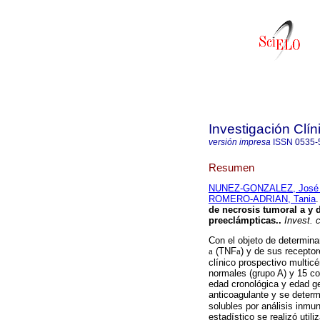
Investigación Clín
versión impresa
ISSN
0535-
Resumen
NUNEZ-GONZALEZ, José R
ROMERO-ADRIAN, Tania
.
de necrosis tumoral a y
preeclámpticas.
.
Invest. c
Con el objeto de determina
a
(TNF
a
) y de sus receptor
clínico prospectivo multicé
normales (grupo A) y 15 co
edad cronológica y edad ge
anticoagulante y se deter
solubles por análisis inmun
estadístico se realizó util