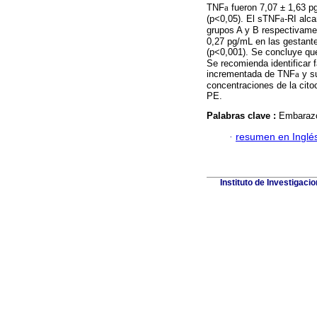
TNF
a
fueron 7,07 ± 1,63 p
(p<0,05). El sTNF
a
-RI alc
grupos A y B respectivame
0,27 pg/mL en las gestant
(p<0,001). Se concluye qu
Se recomienda identificar 
incrementada de TNF
a
y su
concentraciones de la citoc
PE.
Palabras clave :
Embarazo
·
resumen en Inglé
Instituto de Investigaci