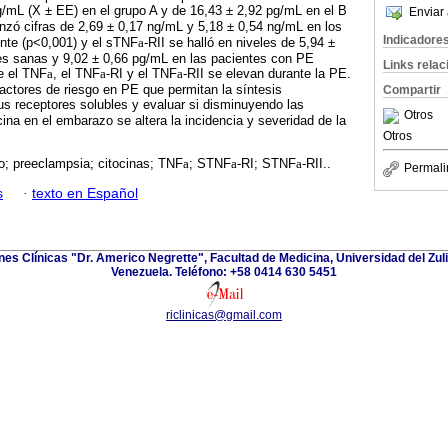
g/mL (X ± EE) en el grupo A y de 16,43 ± 2,92 pg/mL en el B
Enviar 
anzó cifras de 2,69 ± 0,17 ng/mL y 5,18 ± 0,54 ng/mL en los
Indicadore
nte (p<0,001) y el sTNF
a
-RII se halló en niveles de 5,94 ±
es sanas y 9,02 ± 0,66 pg/mL en las pacientes con PE
Links rela
e el TNF
a
, el TNF
a
-RI y el TNF
a
-RII se elevan durante la PE.
factores de riesgo en PE que permitan la síntesis
Compartir
s receptores solubles y evaluar si disminuyendo las
Otros
ina en el embarazo se altera la incidencia y severidad de la
Otros
; preeclampsia; citocinas; TNF
a
; STNF
a
-RI; STNF
a
-RII..
Permali
s
·
texto en Español
ones Clínicas "Dr. Americo Negrette", Facultad de Medicina, Universidad del Zuli
Venezuela. Teléfono: +58 0414 630 5451
riclinicas@gmail.com