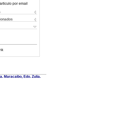
articulo por email
s
cionados
nk
a. Maracaibo, Edo. Zulia.