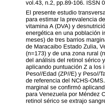
vol.43, n.2, pp.89-106. ISSN 
El presente estudio transversa
para estimar la prevalencia de
vitamina A (DVA) y desnutrició
energética en una población in
meses) de tres barrios margi
de Maracaibo Estado Zulia, V
(n=173) y de una zona rural (
del análisis del retinol séric
aplicando puntuación Z a los i
Peso//Edad (ZP//E) y Peso//Ta
de referencia del NCHS-OMS.
marginal se confirmó aplicand
para Venezuela por Méndez Cas
retinol sérico se extrajo san