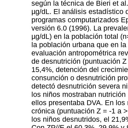
según la técnica de Bieri et a
µg/dL. El análisis estadístico
programas computarizados Epi
versión 6.0 (1996). La prevale
µg/dL) en la población total 
la población urbana que en la
evaluación antropométrica rev
de desnutrición (puntuación Z 
15,4%, detención del crecimien
consunción o desnutrición pro
detectó desnutrición severa n
los niños mostraban nutrició
ellos presentaba DVA. En los 
crónica (puntuación Z = -1 a >
los niños desnutridos, el 21,9%
Con ZP//E el 60,3%, 29,9% y 