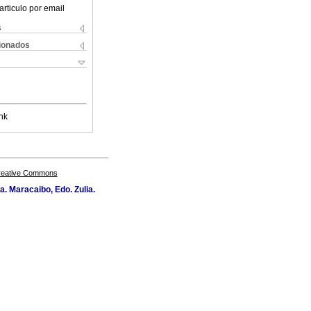
articulo por email
s
cionados
nk
Creative Commons
a. Maracaibo, Edo. Zulia.