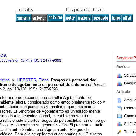
ica
Servicios 
5133
versión On-line
ISSN
2477-9393
Revista
SciELO
istina
y
LIEBSTER, Elena
.
Rasgos de personalidad,
Google
ndrome de agotamiento en personal de enfermería
.
Invest.
, n.2, pp.113-120. ISSN 2477-9393.
Articulo
nfermería es propenso a desarrollar Agotamiento por
Articu
ambiente laboral considerado como emocionalmente tóxico y
interacción con pacientes y familiares que propician el
Referen
tresores. El Síndrome de Agotamiento es un estado mental
cionado a la actividad laboral, el cual se presenta en
Como ci
a relacionado a ciertos rasgos de personalidad; sin embargo,
SciELO
éneos y no permiten su generalización. El presente estudio
a relación entre Síndrome de Agotamiento, Rasgos de
Traduc
ológico. Para ello se aplicaron cuestionarios a 117 sujetos