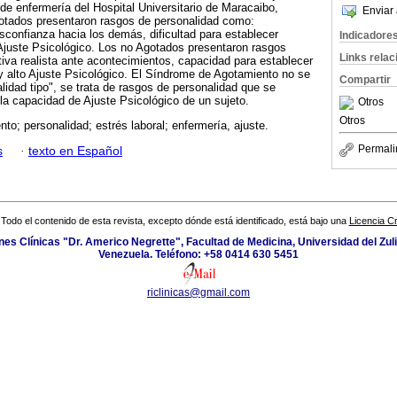
 de enfermería del Hospital Universitario de Maracaibo,
Enviar 
otados presentaron rasgos de personalidad como:
desconfianza hacia los demás, dificultad para establecer
Indicadore
Ajuste Psicológico. Los no Agotados presentaron rasgos
Links rela
va realista ante acontecimientos, capacidad para establecer
y alto Ajuste Psicológico. El Síndrome de Agotamiento no se
Compartir
lidad tipo", se trata de rasgos de personalidad que se
a capacidad de Ajuste Psicológico de un sujeto.
Otros
Otros
to; personalidad; estrés laboral; enfermería, ajuste.
Permali
s
·
texto en Español
Todo el contenido de esta revista, excepto dónde está identificado, está bajo una
Licencia 
ones Clínicas "Dr. Americo Negrette", Facultad de Medicina, Universidad del Zuli
Venezuela. Teléfono: +58 0414 630 5451
riclinicas@gmail.com