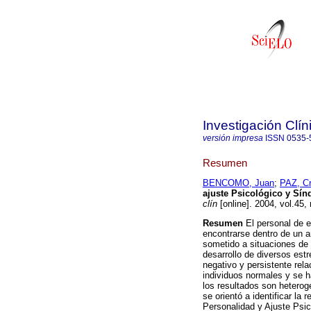
Investigación Clín
versión impresa
ISSN
0535-
Resumen
BENCOMO, Juan
;
PAZ, Cr
ajuste Psicológico y Sí
clín
[online]. 2004, vol.45
Resumen
El personal de e
encontrarse dentro de un 
sometido a situaciones de 
desarrollo de diversos es
negativo y persistente rela
individuos normales y se h
los resultados son heterog
se orientó a identificar l
Personalidad y Ajuste Psic