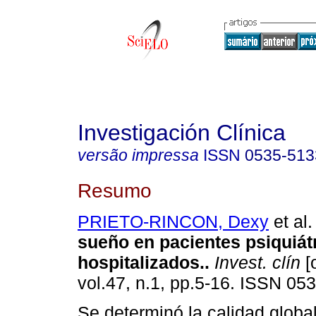
Investigación Clínica
versão impressa
ISSN
0535-513
Resumo
PRIETO-RINCON, Dexy
et al.
sueño en pacientes psiquiát
hospitalizados.
.
Invest. clín
[
vol.47, n.1, pp.5-16. ISSN 05
Se determinó la calidad globa