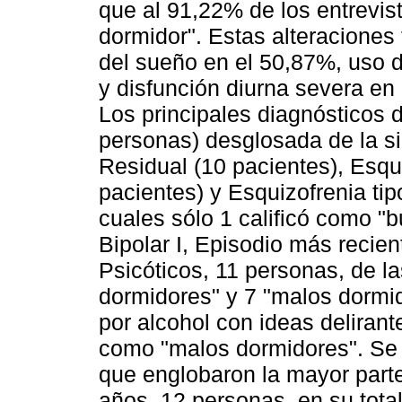
que al 91,22% de los entrevis
dormidor". Estas alteraciones
del sueño en el 50,87%, uso 
y disfunción diurna severa en
Los principales diagnósticos 
personas) desglosada de la si
Residual (10 pacientes), Esqu
pacientes) y Esquizofrenia tip
cuales sólo 1 calificó como "b
Bipolar I, Episodio más reci
Psicóticos, 11 personas, de l
dormidores" y 7 "malos dormid
por alcohol con ideas delirant
como "malos dormidores". Se 
que englobaron la mayor parte
años, 12 personas, en su tota