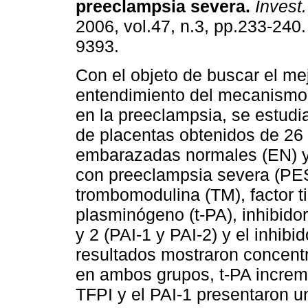
preeclampsia severa
.
Invest.
2006, vol.47, n.3, pp.233-240
9393.
Con el objeto de buscar el me
entendimiento del mecanismo
en la preeclampsia, se estudi
de placentas obtenidos de 26
embarazadas normales (EN) y
con preeclampsia severa (PES
trombomodulina (TM), factor tis
plasminógeno (t-PA), inhibido
y 2 (PAI-1 y PAI-2) y el inhibid
resultados mostraron concentr
en ambos grupos, t-PA increme
TFPI y el PAI-1 presentaron un