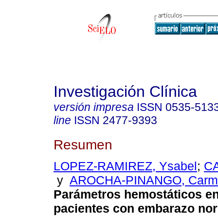
Investigación Clínica
versión impresa
ISSN
0535-513
line
ISSN
2477-9393
Resumen
LOPEZ-RAMIREZ, Ysabel
;
CA
y
AROCHA-PINANGO, Carme
Parámetros hemostáticos en
pacientes con embarazo nor