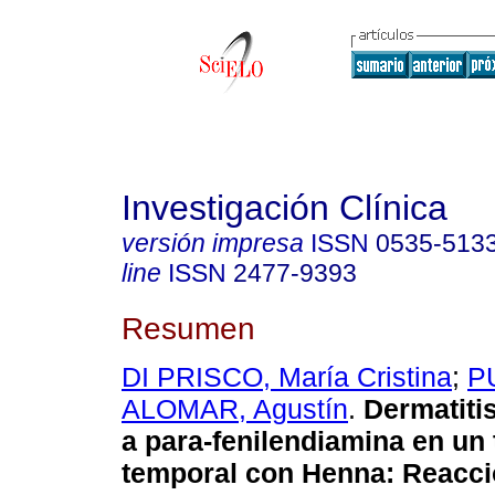
Investigación Clínica
versión impresa
ISSN
0535-513
line
ISSN
2477-9393
Resumen
DI PRISCO, María Cristina
;
PU
ALOMAR, Agustín
.
Dermatiti
a para-fenilendiamina en un 
temporal con Henna
:
Reacci