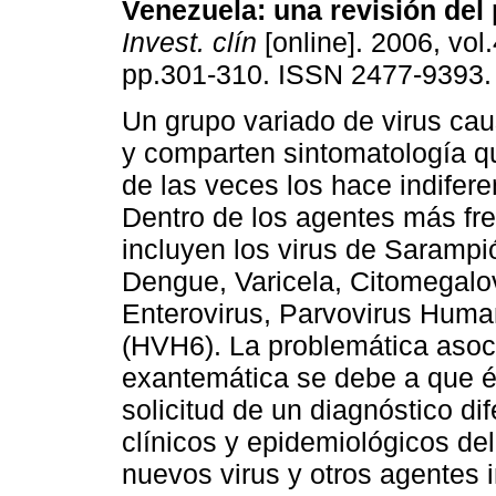
Venezuela
:
una revisión del
Invest. clín
[online]. 2006, vol.
pp.301-310. ISSN 2477-9393.
Un grupo variado de virus c
y comparten sintomatología q
de las veces los hace indifere
Dentro de los agentes más fr
incluyen los virus de Sarampi
Dengue, Varicela, Citomegalov
Enterovirus, Parvovirus Huma
(HVH6). La problemática asoc
exantemática se debe a que és
solicitud de un diagnóstico di
clínicos y epidemiológicos de
nuevos virus y otros agentes 