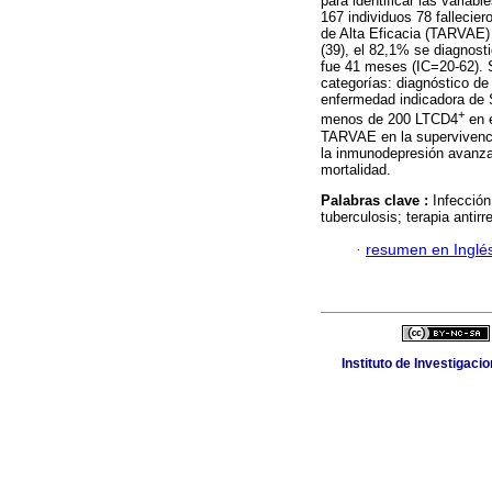
para identificar las varia
167 individuos 78 fallecier
de Alta Eficacia (TARVAE) y
(39), el 82,1% se diagnos
fue 41 meses (IC=20-62). S
categorías: diagnóstico de
enfermedad indicadora de 
+
menos de 200 LTCD4
en e
TARVAE en la supervivenci
la inmunodepresión avanza
mortalidad.
Palabras clave :
Infección
tuberculosis; terapia antirr
·
resumen en Inglé
Instituto de Investigaci