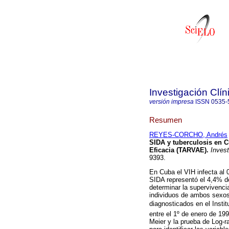
Investigación Clín
versión impresa
ISSN
0535-
Resumen
REYES-CORCHO, Andrés
SIDA y tuberculosis en Cu
Eficacia (TARVAE)
.
Invest
9393.
En Cuba el VIH infecta al 
SIDA representó el 4,4% de
determinar la supervivenc
individuos de ambos sexos
diagnosticados en el Insti
entre el 1º de enero de 19
Meier y la prueba de Log-r