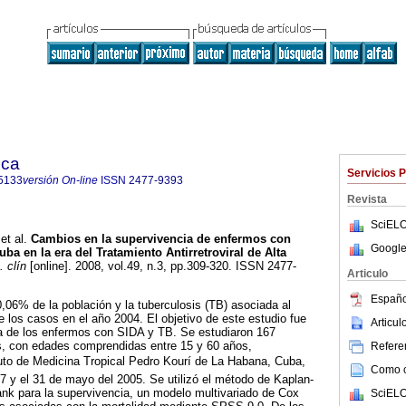
ica
Servicios 
5133
versión On-line
ISSN
2477-9393
Revista
SciELO
et al.
Cambios en la supervivencia de enfermos con
Google
ba en la era del Tratamiento Antirretroviral de Alta
. clín
[online]. 2008, vol.49, n.3, pp.309-320. ISSN 2477-
Articulo
Españo
0,06% de la población y la tuberculosis (TB) asociada al
 los casos en el año 2004. El objetivo de este estudio fue
Articu
ia de los enfermos con SIDA y TB. Se estudiaron 167
, con edades comprendidas entre 15 y 60 años,
Referen
tuto de Medicina Tropical Pedro Kourí de La Habana, Cuba,
Como ci
97 y el 31 de mayo del 2005. Se utilizó el método de Kaplan-
ank para la supervivencia, un modelo multivariado de Cox
SciELO