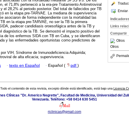
bles asociadas con la mortalidad mediante SPSS 9.0. De los
Traduc
on, el 71,8% perteneció a la era-pre Tratamiento Antirretroviral
 el 28,2% al periodo posterior. Del total de fallecidos por TB
Enviar 
ticó en la etapa pre-TARVAE. La mediana de supervivencia
e asociaron de forma independiente con la mortalidad las
Indicadore
 TB en la etapa pre-TARVAE, no ser la TB la primera
SIDA, padecer candidiasis oroesofágica antes de la TB y
Links rela
l diagnóstico de la TB. Se demostró el impacto positivo del
Compartir
a de los enfermos SIDA con TB en Cuba, y se identificaron
da y las enfermedades oportunistas como predictores de
Otros
Otros
 por VIH; Síndrome de Inmunodeficiencia Adquirida;
Permali
etroviral de alta eficacia; supervivencia.
s
·
texto en Español
·
Español (
pdf
)
Todo el contenido de esta revista, excepto dónde está identificado, está bajo una
Licencia 
ones Clínicas "Dr. Americo Negrette", Facultad de Medicina, Universidad del Zuli
Venezuela. Teléfono: +58 0414 630 5451
riclinicas@gmail.com